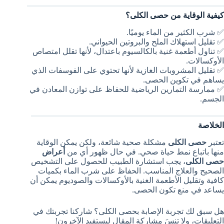
كيفية الوقاية من حصى الكلى؟
✅ شرب الكثير من الماء يوميًا.
✅ تقليل استهلاك الملح والبروتين الحيواني.
✅ تناول أطعمة غنية بالكالسيوم باعتدال، لأنها تقلل امتصاص
الأوكسالات.
✅ تقليل المشروبات الغازية لأنها تحتوي على الفوسفات الذي
يساهم في تكوين الحصى.
✅ ممارسة التمارين الرياضية للحفاظ على توازن المعادن في
الجسم.
الخلاصة
تعتبر
حصى الكلى
مشكلة صحية شائعة، ولكن يمكن الوقاية
منها باتباع نمط حياة صحي. في حال ظهور أي من
أعراض
حصى الكلى
، يجب استشارة الطبيب للحصول على التشخيص
الصحيح والعلاج المناسب. الحفاظ على شرب الماء بكميات
كافية وتقليل الأطعمة الغنية بالأوكسالات والصوديوم يمكن أن
يساعد في منع تكون الحصى.
هل سبق لك تجربة الإصابة بحصى الكلى؟ شاركنا تجربتك في
التعليقات، ولا تنسَ مشاركة المقال ليستفيد الآخرون!