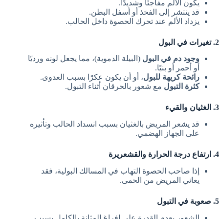
يكون الألم مفاجئًا وشديدًا.
قد ينتشر إلى الفخذ أو أسفل البطن.
يزداد الألم عند تحرك الحصوة داخل الحالب.
2. تغيرات في البول
وجود دم في البول
(البيلة الدموية)، مما يجعل لونه ورديًا
أو أحمر أو بنيًا.
رائحة كريهة للبول
، أو أن يكون عكرًا بسبب العدوى.
كثرة التبول
مع شعور بالحرقان أثناء التبول.
3. الغثيان والقيء
قد يشعر المريض بالغثيان بسبب انسداد الحالب وتأثيره
على الجهاز الهضمي.
4. ارتفاع درجة الحرارة والقشعريرة
إذا صاحب الحصوة التهاب في المسالك البولية، فقد
يعاني المريض من الحمى.
5. صعوبة في التبول
الشعور بعدم القدرة على إفراغ المثانة بالكامل بسبب