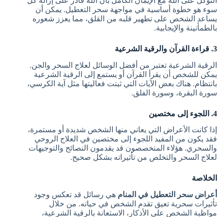
التوكل على الله مع الإيمان الكامل بأن الله قادر على إزالة كل
سوء هو خطوة أساسية في مواجهة سحر التعطيل. يمكن أن
يساعد الشخص على تطهير قلبه من القلق، مما يعزز شعوره
بالطمأنينة والإيجابية.
3. قراءة القرآن والرقية الشرعية
الرقية الشرعية تعتبر من أفضل الوسائل لعلاج السحر والجن.
يمكن للشخص أن يقرأ القرآن أو يستمع إلى الرقية الشرعية
بانتظام. هناك بعض الآيات التي ثبتت فعاليتها مثل آية الكرسي،
سورة البقرة، وسورة الفلق.
4. اللجوء إلى مختصين
إذا كانت الأعراض التي يعاني منها الشخص شديدة أو مستمرة،
فقد يكون من المفيد اللجوء إلى مختصين في العلاج الروحي
والسحري. هؤلاء المتخصصون قد يقدمون النصائح والتوجيهات
لعلاج السحر والتخلص من تأثيراته بشكل صحيح.
الخلاصة
أعراض سحر التعطيل في المنام
هي رسائل قد تعكس وجود
تأثيرات سحرية تعيق تقدم الشخص في حياته. من خلال
مواظبة الشخص على الأذكار، الاستعانة بالرقية الشرعية،