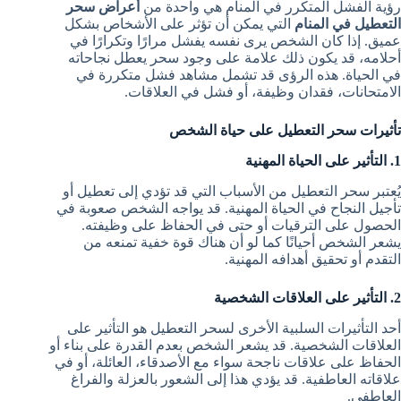
رؤية الفشل المتكرر في المنام هي واحدة من
أعراض سحر
التعطيل في المنام
التي يمكن أن تؤثر على الأشخاص بشكل
عميق. إذا كان الشخص يرى نفسه يفشل مرارًا وتكرارًا في
أحلامه، قد يكون ذلك علامة على وجود سحر يعطل نجاحاته
في الحياة. هذه الرؤى قد تشمل مشاهد فشل متكررة في
الامتحانات، فقدان وظيفة، أو فشل في العلاقات.
تأثيرات سحر التعطيل على حياة الشخص
1. التأثير على الحياة المهنية
يُعتبر سحر التعطيل من الأسباب التي قد تؤدي إلى تعطيل أو
تأجيل النجاح في الحياة المهنية. قد يواجه الشخص صعوبة في
الحصول على الترقيات أو حتى في الحفاظ على وظيفته.
يشعر الشخص أحيانًا كما لو أن هناك قوة خفية تمنعه من
التقدم أو تحقيق أهدافه المهنية.
2. التأثير على العلاقات الشخصية
أحد التأثيرات السلبية الأخرى لسحر التعطيل هو التأثير على
العلاقات الشخصية. قد يشعر الشخص بعدم القدرة على بناء أو
الحفاظ على علاقات ناجحة سواء مع الأصدقاء، العائلة، أو في
علاقاته العاطفية. قد يؤدي هذا إلى الشعور بالعزلة والفراغ
العاطفي.