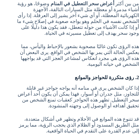
من بين أكثر
أعراض سحر التعطيل في المنام
وضوحًا، هو رؤية
أشياء مدمرة أو معطلة مثل السيارات التالفة، الأجهزة
الكهربائية المعطلة، أو أي شيء آخر يشير إلى العرقلة. إذا رأى
الشخص نفسه في الحلم وهو يواجه صعوبة في إصلاح شيء ما
أو إذا كانت الأشياء من حوله تتعطل، فقد يكون هذا دليلًا على
وجود سحر يهدف إلى تعطيل مسيرته في الحياة.
هذه الرؤى تكون غالبًا مصحوبة بشعور بالإحباط واليأس، مما
يعكس الحالة التي يمر بها الشخص في الواقع. يرى البعض أن
هذه الرؤى هي مجرد انعكاس لمشاعر العجز التي قد يواجهها
الشخص في حياته اليومية.
2. رؤى متكررة للحواجز والموانع
إذا كان الشخص يرى في منامه أنه يواجه حواجز غير قابلة
للتجاوز، مثل جدران أو أسوار، فهذا يمكن أن يكون أحد أعراض
سحر التعطيل. تظهر هذه الحواجز كعقبات تمنع الشخص من
تحقيق أهدافه أو الوصول إلى وجهته المنشودة.
قد تتنوع هذه الموانع في الأحلام وتظهر في أشكال متعددة،
مثل الطريق المسدود أو الظلام الذي يحجب الرؤية، مما يرمز
إلى عدم القدرة على التقدم في الحياة الواقعية.