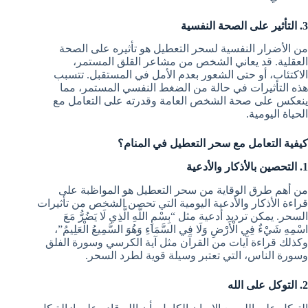
3. التأثير على الصحة النفسية
من الأضرار النفسية لسحر التعطيل هو تأثيره على الصحة
العقلية. قد يعاني الشخص من مشاعر القلق المستمر،
الاكتئاب، أو حتى الشعور بعدم الأمل في المستقبل. تتسبب
هذه التأثيرات في حالة من الضغط النفسي المستمر، مما
ينعكس على صحة الشخص العامة وقدرته على التعامل مع
الحياة اليومية.
كيفية التعامل مع سحر التعطيل في المنام؟
1. التحصين بالأذكار والأدعية
من أهم طرق الوقاية من سحر التعطيل هو المواظبة على
قراءة الأذكار والأدعية اليومية التي تحصن الشخص من تأثيرات
السحر. يمكن ترديد أدعية مثل “بِسْمِ اللَّهِ الَّذِي لَا يَضُرُّ مَعَ
اسْمِهِ شَيْءٌ فِي الْأَرْضِ وَلَا فِي السَّمَاءِ وَهُوَ السَّمِيعُ الْعَلِيمُ”،
وكذلك قراءة آيات من القرآن مثل آية الكرسي وسورة الفلق
وسورة الناس، التي تعتبر وسيلة قوية لطرد السحر.
2. التوكل على الله