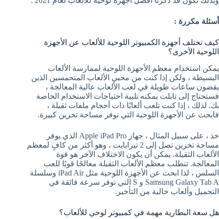
وبذلك نكون قد ذكرنا أفضل أجهزة لوحية للألعاب لعام 2021 .
أسئلة مكررة :
كيف تختلف أجهزة الكمبيوتر اللوحية للألعاب عن الأجهزة
اللوحية الأخرى؟
يمكن استخدام معظم الأجهزة اللوحية لممارسة الألعاب
البسيطة ، ولكن إذا كنت من محبي الألعاب المتحمسين الذين
يقضون ساعات طويلة في لعب الألعاب عالية المعالجة ،
فستحتاج إلى تابلت يمكنه تلبية احتياجات الاستخدام الخاصة
بك. لذلك ، إذا كنت تلعب ألعابًا ذات أحجام ملفات ثقيلة ،
فابحث عن الأجهزة اللوحية التي توفر مساحة تخزين كبيرة.
خذ ، على سبيل المثال ، جهاز Apple iPad Pro الذي يوفر
مساحة تخزين تصل إلى 2 تيرابايت ، وهو أكثر من كافٍ لمعظم
الألعاب الثقيلة. يمكن أن يكون الاختلاف الآخر هو قوة
المعالجة. تتطلب معظم الألعاب الثقيلة معالجًا قويًا للعب
السلس ، لذا ابحث عن الأجهزة اللوحية مثل iPad Air وسلسلة
Samsung Galaxy Tab A و S التي توفر سرعة فائقة في
التحميل وألعاب خالية من التأخير.
هل سعة البطارية مهمة في كمبيوتر لوحي للألعاب؟