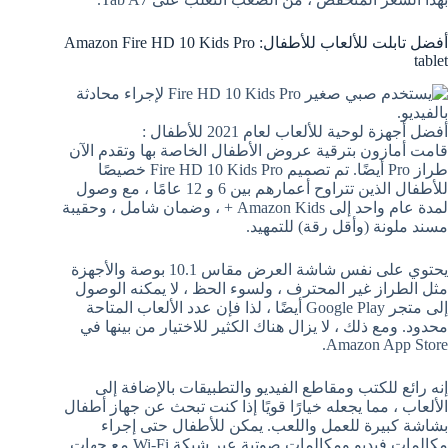
أفضل تابلت للألعاب للأطفال: Amazon Fire HD 10 Kids Pro
tablet
أفضل أجهزة لوحية للألعاب لعام 2021 للأطفال :
قامت أمازون بترقية عروض الأطفال الخاصة بها وتقدم الآن
طراز Pro أيضًا. تم تصميم Fire HD 10 Kids Pro خصيصًا
للأطفال الذين تتراوح أعمارهم بين 6 و 12 عامًا ، مع وصول
لمدة عام واحد إلى Amazon Kids + ، وضمان شامل ، وحقيبة
مسند ملونة (وأقل رقة) للتمهيد.
يحتوي على نفس شاشة العرض مقاس 10.1 بوصة والأجهزة
مثل الطراز غير المحترف ، ولسوء الحظ ، لا يمكنه الوصول
إلى متجر Google Play أيضًا ، لذا فإن عدد الألعاب المتاحة
محدود. ومع ذلك ، لا يزال هناك الكثير للاختيار من بينها في
Amazon App Store.
إنه رائع للكتب ومقاطع الفيديو والتطبيقات بالإضافة إلى
الألعاب ، مما يجعله خيارًا قويًا إذا كنت تبحث عن جهاز أطفال
بشاشة كبيرة للعمل واللعب. يمكن للأطفال حتى إجراء
مكالمات فيديو ومكالمات صوتية عبر شبكة Wi-Fi مع جهات