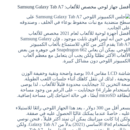
أفضل جهاز لوحي مخصص للألعاب: Samsung Galaxy Tab A7
أفضل أجهزة لوحية للألعاب لعام 2021 مخصص للألعاب
في حين أنه ليس أقوى تابلت موجود ، فإن Samsung Galaxy
Tab A7 يقدم أكثر من كافٍ للاستمتاع بألعاب الكمبيوتر
اللوحي. يمكن أن يعاني Snapdragon 662 في جوهره من بعض
الألعاب الأكثر تطلبًا ولكن يجب أن يتعامل مع معظم ألعاب
الكمبيوتر اللوحي دون مشاكل كبيرة.
شاشة LCD مقاس 10.4 بوصة واضحة ونقية وخفيفة الوزن
ونحيفة ، لذلك لن تثقل كاهلك أثناء جلسات اللعب الطويلة.
سعة التخزين 32 جيجابايت محدودة قليلاً للألعاب ، لذا يوصى
باستخدام طراز 64 جيجابايت – على الرغم من وجود مساحة
لبطاقة microSD أيضًا ، في حالة احتياجك إلى مساحة إضافية.
بسعر أقل من 300 دولار ، يعد هذا الجهاز اللوحي رائعًا للاستيلاء
عليه ، خاصةً عندما يمكنك غالبًا الحصول عليه في صفقة.
ولكن إذا كانت ميزانيتك يمكن أن تمتد أكثر قليلاً ، فنحن نوصي
باستخدام iPad الأساسي (2021) بدلاً من Galaxy Tab A7. ولكن
بهذا السعر المنخفض ، من الصعب التغلب على Tab A7.