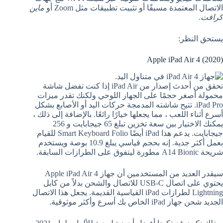
الاتصال المعتمدة مسبقًا أو تثبيت تطبيقات مثل Zoom أو
ماين
كرافت
.
يستحق النظر:
Apple iPad Air 4 (2020)
تحقق من أحدث إصدار من iPad Air إذا كنت تفضل شاشة
محمولة أصغر حجمًا على الجهاز اللوحي ولكنك تقدر ميزات
iPad Pro. تتيح شاشته المدمجة حركات اليد أو الأصابع بشكل
أسرع أثناء اللعب ، مما يجعلها خيارًا رائعًا. بالإضافة إلى ذلك ،
يمكنك الاختيار بين سعة تخزين تبلغ 65 جيجابايت و 256
جيجابايت. يدعم هذا iPad أيضًا Smart Keyboard Folio للقيام
بعمل أكثر جدية. إنه بحجم قياسي يبلغ 10.9 بوصة ويستخدم
شريحة A14 Bionic مطورة ليتفوق على الطرازات السابقة.
سيقدر العديد من المستخدمين أن جهاز Apple iPad Air 4
يحتوي على اتصال USB-C للاتصال والشحن بدلاً من كابل
Lightning لطرازات iPad القياسية القديمة. يجعل هذا الاتصال
الجديد شحن جهاز iPad الخاص بك أسرع وأكثر موثوقية.