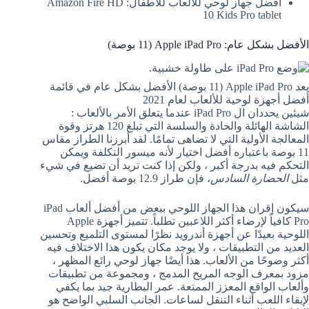
أفضل جهاز لوحي للألعاب للأطفال: Amazon Fire HD
10 Kids Pro tablet
الأفضل بشكل عام: Apple iPad Pro (11 بوصة)
يعد Apple iPad Pro (11 بوصة) الأفضل بشكل عام في قائمة
أفضل أجهزة لوحية للألعاب لعام 2021
شيئين يحددان ال iPad Pro عندما يتعلق الأمر بالألعاب :
الشاشة الهائلة والحادة والسلسة التي تبلغ 120 هرتز وقوة
المعالجة الأولية التي لا تضاهى تمامًا. لقد أبرزنا الطراز مقاس
11 بوصة باعتباره أفضل اختيار لأنه ميسور التكلفة ويمكن
التحكم فيه بدرجة أكبر ، ولكن إذا كنت تريد أن تضيع في شيء
مثل
الحضارة السادس
، فإن طراز 12.9 بوصة أفضل.
سيكون إقران هذا الجهاز اللوحي ببعض من أفضل ألعاب iPad
Pro كافياً لإرضاء أكثر اللاعبين تطلباً. تتميز أجهزة Apple
اللوحية بعيدًا عن أجهزة أندرويد نظرًا لمستوى التلميع وتحسين
العديد من التطبيقات ، ولا يوجد مكان يكون هذا الاختلاف فيه
أكثر وضوحًا من الألعاب. هذا أيضًا جهاز لوحي رائع المظهر ،
مزود بمعرف الوجه المريح المدمج ، ومجموعة من تطبيقات
وألعاب الواقع المعزز الممتعة. عمر البطارية جيد بما يكفي
لإبقاء اللعب أثناء التنقل لساعات. الجانب السلبي الواضح هو