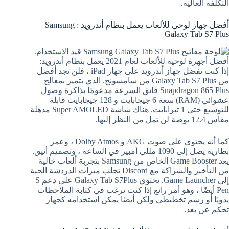
التكلفة العالية.
أفضل جهاز لوحي للألعاب يعمل بنظام أندرويد : Samsung
Galaxy Tab S7 Plus
أفضل أجهزة لوحية للألعاب لعام 2021 يعمل بنظام أندرويد:
إذا كنت تفضل جهاز أندرويد على جهاز iPad ، فلن تجد أفضل
من Galaxy Tab S7 Plus من سامسونج. الذي يتميز بمعالج
Snapdragon 865 Plus فائق السرعة مدعومًا بذاكرة وصول
عشوائي (RAM) سعة 6 جيجابايت و 128 جيجابايت قابلة
للتوسيع حتى 1 تيرابايت. هناك شاشة Super AMOLED مذهلة
مقاس 12.4 بوصة لن تمل من النظر إليها.
كما أنه يحتوي على صوت AKG و Dolby Atmos ، وعمر
بطارية يصل إلى 1090 مللي أمبير في الساعة ، وتصميم أنيق.
يعد Game Booster الخاص من Samsung بتجربة ألعاب خالية
من التأخير والشراكة مع Discord تجلب ميزات الدردشة الحية
إلى Game Launcher. يحتوي Galaxy Tab S7Plus على دعم S
Pen أيضًا ، وهو أمر رائع إذا كنت ترغب في كتابة الملاحظات
يدويًا أو رسم تخطيطي ولكن أيضًا يمكن استخدامه كجهاز
تحكم عن بعد.