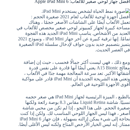
أفضل جهاز لوحي صغير للألعاب: Apple iPad Mini 6
أفضل أجهزة لوحية للألعاب لعام 2021 صغيرة الحجم :
تعمل الألعاب أيضًا على الشاشات الأصغر حجمًا ، وهناك
مساحة كبيرة لجهاز كمبيوتر لوحي صغير مخصص للألعاب في
العديد من الأشخاص. يناسب iPad Mini الجديد هذه الفجوة
تمامًا. إنها ترقية كبيرة عن آخر جهاز iPad Mini ، ونموذج 2021
يتميز بتصميم جديد بدون حواف لإدخال سلسلة iPad الصغيرة
في العصر الحديث.
ومع ذلك ، فهي ليست أكثر جمالًا فحسب ، حيث إن إضافة
معالج A15 Bionic يعني أيضًا أنها قادرة على نفس قدرة
أشقائها الأكبر. تعد سرعة المعالجة مهمة جدًا في الألعاب ،
وتعني هذه الشريحة الجديدة أن iPad Mini قادر على مواكبة
أقوى الأجهزة اللوحية في العالم.
بالطبع ، الميزة الرئيسية لجهاز iPad Mini هي صغر حجمه
نسبيًا. شاشة Liquid Retina مقاس 8.3 بوصة رائعة ولكنها
صغيرة الحجم. على هذا النحو ، إذا لم تكن من محبي شاشة
أصغر ، فهذا ليس الجهاز اللوحي المناسب لك. ولكن إذا كنت
بحاجة إلى شيء يمكن إزالته بسهولة ، فإن جهاز iPad Mini 6
ممتاز. إنه ليس الخيار الأرخص المتاح ولكنه ليس الأغلى أيضًا.