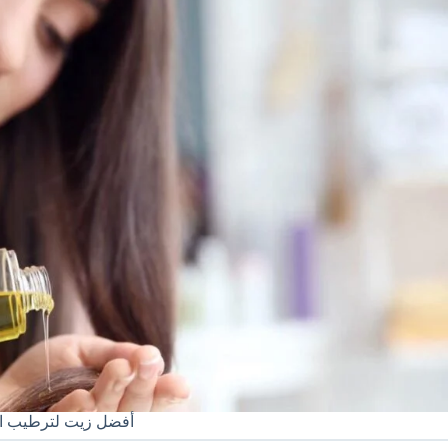
أفضل زيت لترطيب ا