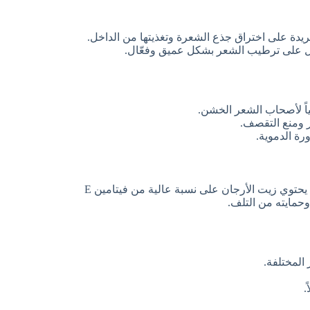
دة على اختراق جذع الشعرة وتغذيتها من الداخل.
ل على ترطيب الشعر بشكل عميق وفعّال.
ياً لأصحاب الشعر الخشن.
ر ومنع التقصف.
ة الدموية.
بكونه “الذهب السائل” نظراً لفوائده الكبيرة للشعر. يحتوي زيت الأرجان على نسبة عالية من فيتامين E
حمايته من التلف.
 المختلفة.
.