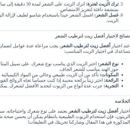
ترك الزيت لفترة:
اترك الزيت على الشعر
بمنشفة دافئة لتعزيز الامتصاص.
غسل الشعر:
اغسل الشعر جيداً باستخدام شامبو لطيف لإزالة ا
الزيت.
نصائح لاختيار أفضل زيت لترطيب الشعر
عند اختيار
أفضل زيت لترطيب الشعر
، يجب مراعاة عدة عوامل لضمان ا
تساعدك في اختيار الزيت المناسب:
نوع الشعر:
اختر الزيت الذي يناسب نوع شعرك. على سبيل المثال، ز
جوز الهند مناسب للشعر الجاف.
المكونات:
تأكد من أن الزيت طبيعي وخالي من المواد الكيميائية ال
الرائحة:
اختر زيتاً برائحة محببة إذا كنت حساساً تجاه الروائح الق
التجربة:
جرب عدة أنواع من الزيوت لتحديد الأفضل لشعرك. يمكنك
الخلاصة
اختيار
أفضل زيت لترطيب الشعر
يعتمد على نوع شعرك واحتياجاته. سو
الزيتون، فإن استخدام الزيوت الطبيعية بانتظام يمكن أن يحسن صحة شع
المذكورة في هذا المقال وشاركنا تجربتك في التعليقات!