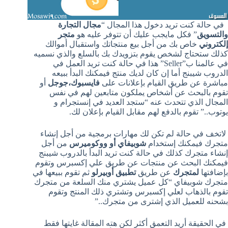
في حالة كنت تريد دخول هذا المجال “
مجال التجارة
والتسويق
” فكل مايجب عليك أن تتوفر عليه هو
متجر
إلكتروني
خاص بك من أجل بيع منتجاتك واستقبال أموالك
كذلك ستحتاج لشخص يقوم بتزويدك بك بالسلع والذي نسميه
في عالمنا ب”Seller” هذا في حالة كنت تريد العمل في
الدروب شيبنج أما إن كان لديك منتج فيمكنك البدأ ببيعه
مباشرة عن طريق القيام بإعلانات على
فايسبوك،جوجل
أو
تقوم بالبحث عن أشخاص يملكون متابعين لهم في نفس
المجال الذي تتحدث عنه “ستجد العديد في إنستجرام و
يوتوب..” تقوم بالدفع لهم مقابل القيام بإعلان لك.
لاتخف في حالة لم تكن لك مهارات برمجية من أجل إنشاء
متجرك فيمكنك إستخدام
شوبيفاي أو ووكوميرس
من أجل
إنشاء متجرك كذلك في حالة كنت تريد البدأ بالدروب شيبنج
فيمكنك البحث عن منتجات عن طريق علي إكسبرس وتقوم
بإضافتها
لمتجرك
عن طريق
تطبيق أوبيرلو
ثم تقوم ببيعها في
متجرك شوبيفاي “كل عميل يشتري منك السلعة من متجرك
تقوم بالذهاب لعلي إكسبرس وتشتري ذلك المنتج وتقوم
بشحنه للعميل الذي إشترى من متجرك..”
في الحقيقة أريد التعمق أكثر لكن هته المقالة غايتها فقط