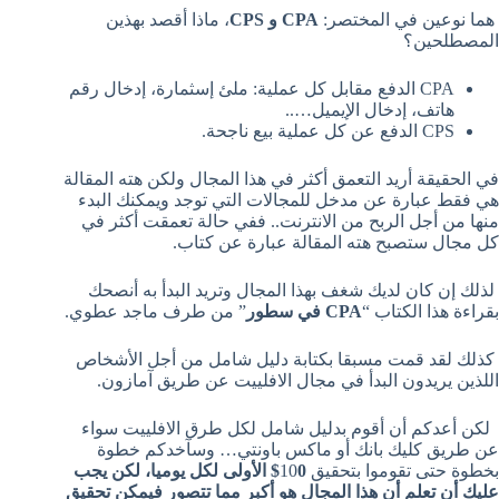
هما نوعين في المختصر:
CPA و CPS
، ماذا أقصد بهذين
المصطلحين؟
CPA الدفع مقابل كل عملية: ملئ إسثمارة، إدخال رقم
هاتف، إدخال الإيميل…..
CPS الدفع عن كل عملية بيع ناجحة.
في الحقيقة أريد التعمق أكثر في هذا المجال ولكن هته المقالة
هي فقط عبارة عن مدخل للمجالات التي توجد ويمكنك البدء
منها من أجل الربح من الانترنت.. ففي حالة تعمقت أكثر في
كل مجال ستصبح هته المقالة عبارة عن كتاب.
لذلك إن كان لديك شغف بهذا المجال وتريد البدأ به أنصحك
بقراءة هذا الكتاب “
CPA في سطور
” من طرف ماجد عطوي.
كذلك لقد قمت مسبقا بكتابة دليل شامل من أجل الأشخاص
اللذين يريدون البدأ في مجال الافلييت عن طريق آمازون.
لكن أعدكم أن أقوم بدليل شامل لكل طرق الافلييت سواء
عن طريق كليك بانك أو ماكس باونتي… وسآخدكم خطوة
بخطوة حتى تقوموا بتحقيق 10
0$ الأولى لكل يوميا، لكن يجب
عليك أن تعلم أن هذا المجال هو أكبر مما تتصور فيمكن تحقيق