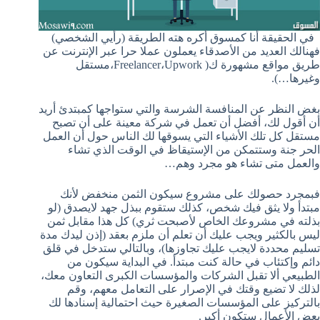
في الحقيقة أنا كمسوق أكره هته الطريقة (رأيي الشخصي)
فهنالك العديد من الأصدقاء يعملون عملا حرا عبر الإنترنت عن
طريق مواقع مشهورة ك( Freelancer،Upwork،مستقل
وغيرها…).
بغض النظر عن المنافسة الشرسة والتي ستواجها كمبتدئ أريد
أن أقول لك، أفضل أن تعمل في شركة معينة على أن تصبح
مستقل كل تلك الأشياء التي يسوقها لك الناس حول أن العمل
الحر جنة وستتمكن من الإستيقاظ في الوقت الذي تشاء
والعمل متى تشاء هو مجرد وهم…
فبمجرد حصولك على مشروع سيكون الثمن منخفض لأنك
مبتدأ ولا يثق فيك شخص، كذلك ستقوم ببذل جهد لايصدق (لو
بذلته في مشروعك الخاص لأصبحت ثري) كل هذا مقابل ثمن
ليس بالكثير ويجب عليك أن تعلم أن ملزم بعقد (إذن ليدك مدة
تسليم محددة لايجب عليك تجاوزها)، وبالتالي ستدخل في قلق
دائم وإكتئاب في حالة كنت مبتدأ. في البداية سيكون من
الطبيعي ألا تقبل الشركات والمؤسسات الكبرى التعاون معك،
لذلك لا تضيع وقتك في الإصرار على التعامل معهم، وقم
بالتركيز على المؤسسات الصغيرة حيث احتمالية إسنادها لك
بعض الأعمال ستكون أكبر.