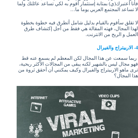
فأنا أعتبرك(ي) بمثابة إستثمار أقوم به لكي تساعد عائلتك ولما
لا تساعد المجتمع العربي يوما ما…
لا تقلق سأقوم بالقيام بدليل شامل أتطرق فيه خطوة بخطوة
لهذا المجال، فهته المقالة هي فقط من أجل إكتشاف طرق
العمل و الربح من الانترنت.
4- الاربيتراج والفيرال
ربما سمعت عن هذا المجال لكن المعظم لم يسمع عنه قط
فهو مجال ليس بالشهير لكنه يبقى من المجالات الأكثر ربحية،
ترى ماهو الاربيتراج والفيرال وكيف يمكنني أن أحقق ثروة من
هذا المجال؟