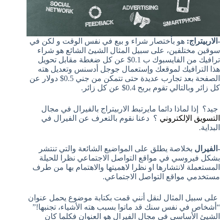
-الاربيتراج:
هو بأختصار شراء و بيع في نفس الوقت و لكن في
سوقين مختلفين، على سبيل المثال الشيئ الشائع هو شراء
ترافيك من الفايسبوك ب 0.1$ عن كل ضغطة مقابل تحويل
هذا الترافيك لموقعك وإستعمال جوجل أدسنس وتعديل هته
الصفحة بعد تجارب عديدة حتى تتمكن من جني 0.5$ دولار عن
كل زائر وبالتالي تقوم بربح 0.4$ عن كل زائر.
جيد؟ إذا لماذا دائما مايرتبط الاربيتراج بالفيرال في مجال
التسويق الإلكتروني
؟ دعنا نقوم بالتعرف عن الفيرال في
البداية.
-الفيرال
بخلاصة يطلق على المواضيع الشائعة والتي تنتشر
بشكل فيروسي في مواقع التواصل الاجتماعي نظرا للحيلة
المستعملة لانتشارها او نظرا لاهميتها والاهتمام بها من طرف
مستخدمي مواقع التواصل الاجتماعي.
على سبيل المثال لنقل أنني قمت بكتابة موضوع يحمل عنوان
“أشخاص في نفس سنك قد ماتوا بسبب هته الأشياء، تجنبها!”
الشيئ الأساسي في مجال الفيرال هو العنوان فكلما كان