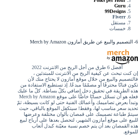
Folks per Hour
Guru
99Designs
Fiverr
مستقل
خمسات
6- التصميم والبيع عن طريق أمازون Merch by Amazon
أفضل 6 طرق من أجل الربح من الانترنت 2022
إن كنت تبحث عن كيفية الربح من الانترنت للمبتدئين ،
فالتصميم والبيع من خلال موقع أمازون لا يحتاج منك لأن
تكون فنانًا محترفًا أو مصمّمًا مبدعًا. إذ تستطيع الاستفادة من
هذه الطريقة في تحقيق دخل إضافي بكلّ بساطة. كلّ ما عليك
فعله هو أن تسجّل حسابًا خاصًّا على موقع Merch by Amazon
وتبدأ بعرض تصاميمك وأعمالك الفنية حتى لو كانت بسيطة، ثمّ
تحديد سعر مناسب لها، وفقط! سيتكفل الموقع بالباقي، حيث
سيتمّ طباعة تصميمك على قمصان بألوان مختلفة وعرضها
للبيع على موقع أمازون الشهير، لتحصل بعدها على أرباح لبيع
هذه القمصان بعد أن يتم خصم نسبة معيّنة كبدل أتعاب
للموقع.