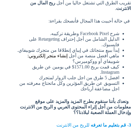
تقريب الطرق التي تشتغل حاليا من أجل
ربح المال من
الانترنت
.
في حالة أحببت هذا المجال فأنصحك بقراءة:
شرح Facebook Pixel وطريقة تركيبه.
الدليل الشامل من أجل إحتراف Retargeting على
فايسبوك.
إبدأ ببيع منتجاتك في إيباي إنطلاقا من متجرك شوبيفاي.
ماهي أفضل منصة من أجل
إنشاء متجر إلكتروني:
شوبيفاي أو ووكوميرس؟
كيف قمت بربح 1571.00$ في يومين عن طريق
Instagram.
افضل 5 طرق من اجل جلب الزوار لمتجرك
التسويق عن طريق المؤثرين وكل ماتحتاج معرفته من
اجل مضاعفة أرباحك
ونعدك بأننا سنقوم بطرح المزيد والمزيد على موقع
معلومات من أجل إثراء المحتوى العربي و الربح من الانترنت
وإدخال العملة الصعبة لبلادنا؟؟
3- قم بتعليم ما تعرفه
للربح من الانترنت