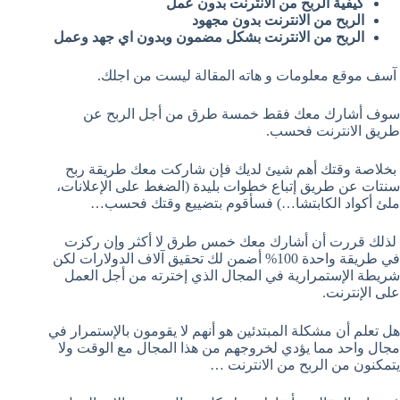
كيفية الربح من الانترنت بدون عمل
الربح من الانترنت بدون مجهود
الربح من الانترنت بشكل مضمون وبدون اي جهد وعمل
آسف موقع معلومات و هاته المقالة ليست من اجلك.
سوف أشارك معك فقط خمسة طرق من أجل الربح عن
طريق الانترنت فحسب.
بخلاصة وقتك أهم شيئ لديك فإن شاركت معك طريقة ربح
سنتات عن طريق إتباع خطوات بليدة (الضغط على الإعلانات،
ملئ أكواد الكابتشا…) فسأقوم بتضييع وقتك فحسب…
لذلك قررت أن أشارك معك خمس طرق لا أكثر وإن ركزت
في طريقة واحدة 100% أضمن لك تحقيق آلاف الدولارات لكن
شريطة الإستمرارية في المجال الذي إخترته من أجل العمل
على الإنترنت.
هل تعلم أن مشكلة المبتدئين هو أنهم لا يقومون بالإستمرار في
مجال واحد مما يؤدي لخروجهم من هذا المجال مع الوقت ولا
يتمكنون من الربح من الانترنت …