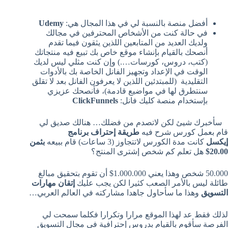
أفضل منصة بالنسبة لي في هذا المجال هي:
Udemy
في حالة كنت من الأشخاص المحترفين في مجالك
ولديك العديد من المتابعين اللذين يثقون فيما تقدم
أنصحك بالقيام بإنشاء موقع خاص بك تبيع فيه منتجاتك
(كتب، دروس، كورسات….) وإن كنت مثلي ليس لديك
الوقت في الإعداد وتجهيز الفانل الخاصة بك بالأدوات
التقليدية (للمبتدئين اللذين لا يعرفون الفانل بعد لا تقلق
سنتطرق لها في مواضيع قادمة)، فأنصحك عزيزي
بإستخدام منصة كليك فانل:
ClickFunnels
سأخبرك شيئ لكن لاتصدم من فضلك… هنالك صديق لي
قام بعمل كورس شرح فيه
طريقة إحتراف برنامج
إيكسل
كانت مدة الكورس لاتتجاوز (3 ساعات) قام ببيعه
بثمن
20.00$
هل تعلم كم شخص إشترى المنتج؟
50.000 شخص وهذا يعني 1.000.000$ أن تقوم بتحقيق مبالغ
طائلة ليس بالأمر الصعب كثيرا لكن يجب عليك
إتقان مهارات
التسويق
وهذا ما سأحاول جاهدا مشاركته في العالم العربي…
لذلك فقط عد لهذا الموقع مرارا وتكرارا فكلما سمحت لي
الفرصة سأقوم بالقيام بدروس إحترافية في مجال التسويق