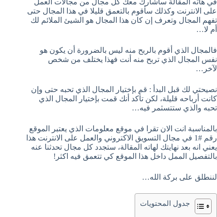
في هاته المقالة سأشارك معك كل مجال من مجالات العمل
على الانترنت وكذلك سأقوم بالتعمق قليلا في هذا المجال حتى
تفهم المجال وتعرف إن كان هذا المجال هو الشيئ الملائم لك
أم لا…
فالمجال الذي أقوم بالربح منه ليس بالضرورة أن يكون هو
نفس المجال الذي تربح منه أنت فهذا يختلف من شخص
لآخر…
نصيحتي لك قبل البدأ : قم بإختيار المجال الذي تحبه حتى وإن
كانت أرباحه قليلة، لكن تأكد أنك قمت بإختيار المجال الذي
تحبه والذي ستتسثمر فيه…
بالمناسبة انت الان تقرا في موقع معلومات الذي يعتبر الموقع
رقم #1 في مجال التسويق الاكتروني والعمل على الانترنت هذا
يعني انه بعد نهايتك لهاته المقالة، ستجدد كل مجال تحدثنا عنه
بالتفصيل الممل داخل هذا الموقع كي تتعمق فيه اكثر!
لننطلق على بركة الله…
جدول المحتويات