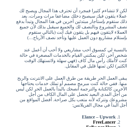
لكن لا تتشاءم كثيرا فمجرد أن تحترف هذا المجال ويصبح لك
عملاء يثقون فيك سيصبح دخلك مضاعفا مرات ومرات، بعد
ذلك ستقوم بإستأجار مبتدئين آخرين في هذا المجال وتبدأ بدفع
نصف المشروع ونالنصف لك والجميع سيقبل بذلك لأن جميع
العملاء لايثقون فيهم بل يثقون فيك أنت (بالتالي ستقوم
بإستلام مشاريع دون العمل عليها وتأخد نصف الأرباح…)
بالنسبة لي كمسوق أحب مشاريعي ولا أحب أن أعمل عند
شخص آخر، لكن يمكنني القيام بالخدمات المصغرة في حالة
كنت لاأملك رأس مال كاف (فهي سهلة ولاتستهلك الوقت
الكثير) لكن ثمنها قليل في المقابل.
يبقى العمل الحر طريقة من طرق العمل على الانترنت والربح
منها. ففي حالة كنت مبرمج مصمم أو تملك خدمات يحتاجها
الآخرين كالكتابة والترجمة أنصحك بالبدأ بالعمل الحر لكن ليس
من أجل المدى البعيد تحصل على المال الكاف من أجل
مشروعك وتتركه لأنه متعب بكل صراحة. أفضل المواقع من
أجل البدأ في مجال الفريلانس:
Elance – Upwork
FreeLancer