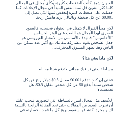
العنوان شيق كانت الضغطات كثيرة، وكأي مجال في المعالم
كلما كثر الشيئ قل ثمنه، نفس المبدأ في مجال الإعلانات كما
حصلت على ضغطات كثيرة إنخفض ثمنها لكي تصل إلى
0.001$ عن كل ضغطة وبالتالي نزيد هامش ربحنا.
لكن مبدأ الفيرال لا يتمثل في العنوان فحسب، فالعمود
الفقري لهذا المجال هو اللعب على الوتر الحساس
“الأحاسيس” فالهدف الأساسي من الانتشار الفيروسي هو
جعل الشخص يقوم بمشاركة مقالتك مع أكبر عدد ممكن من
الناس وهنا يظهر المسوق المحترف…
لكن ماذا يعني هذا؟
ببساطة يعني ترافيك مجاني لاتدفع شيئا مقابله…
فحتى إن كنت تدفع 0.001$ مقابل 0.5$ دولار ربح عن كل
شخص ستبدأ بدفع 0$ عن كل شخص مقابل 0.5$. هل
تحمست؟
للأسف هذا المجال ليس بالبساطة التي تتصورها فيجب عليك
أن تجرب العديد من المقالات حتى تجد المقالة الرابحة بالنسبة
لك وبمجرد اكتشافها ستقوم بربح كل ما قمت بخسارته في