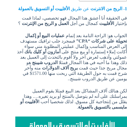
1- الربح من الانترنت
عن طريق
الأفلييت أو التسويق بالعمولة
في الحقيقة أنا أعشق هذا المجال فهو تخصصي، لماذا قمت
بإختيار
الأفلييت
كمجال من أجل
العمل و الربح من الإنترنت
؟
الجواب هو: الراحة التامة بعد إتمام
عمليات البيع أو إكمال
تحويلة على شركات “CPA”
فبمجرد جلب ترافيك مستهدف
إلى العرض المناسب وإكمال عمليتي المطلوبة مني سواء
أكانت إملاء إستمارة أو بيع منتج على
آمازون أو كليك بانك
آخذ
عمولتي وأذهب لعرض آخر ولا أقوم بالتحدث إلى العميل بعد
ذلك وهذا ما أحبه في هذا المجال فمثلا
الدروب شيبنج
هو
مجال مربح جذا حيث قمت
بربح آلاف الدولارات
منه وآخر
شرح قمت به حول الطريقة التي ربحت منها 1571.00$ في
يومين عن طريق الدروب شيبنج..
لكن هنالك آلاف المشاكل بعد البيع فمثلا يقوم العميل
بمراسلتك على أنه لم يتوصل بالمنتج أو يريد تغيره…. وهذا
يقلل من إنتجاجية كل مسوق. لذلك شخصيا أحب ا
لأفلييت أو
مايسمى بالتسويق بالعمولة
.