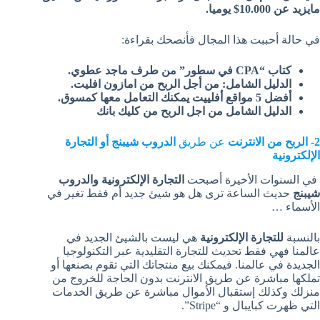
مايزيد عن 10.000$ يوميا.
في حالة أحببت هذا المجال فأنصحك بقراءة:
كتاب “CPA في سطور” من طرف ماجد عطوي.
الدليل الشامل: من أجل الربح من امازون افليت.
أفضل 5 مواقع أفلييت يمكنك التعامل معها كمسوق.
الدليل الشامل من اجل الربح من كليك بانك
2- الربح من الانترنت
عن طريق
الدروب شيبنج أو التجارة
الإلكترونية
في السنوات الأخيرة أصبحت
التجارة الإلكترونية والدروب
شيبنج
حديث الساعة ترى هل هو شيئ جديد أم فقط تغير في
الأسماء …
بالنسبة
للتجارة الإلكترونية
هي ليست بالشيئ الجديد في
عالمنا فهي فقط تحديث للتجارة التقليدية عبر التكنولوجيا
الجديدة في عالمنا. فيمكنك بيع منتجاتك التي تقوم بصنعها أو
تملكها مباشرة عن طريق الانترنت بدون الحاجة للخروج من
منزلك وكذلك إستقبال الأموال مباشرة عن طريق الخدمات
التي ظهرت كبايبال و “Stripe”.