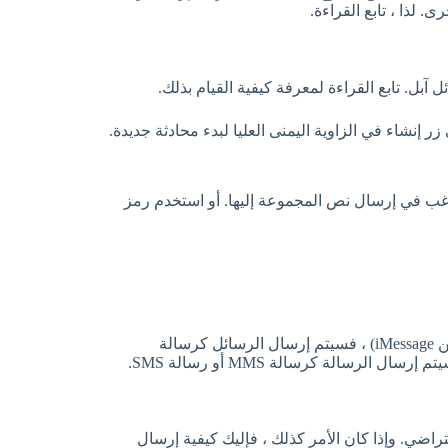
 لذا ، تابع القراءة.
آبل. تابع القراءة لمعرفة كيفية القيام بذلك.
إنشاء في الزاوية اليمنى العليا لبدء محادثة جديدة.
ب في إرسال نص المجموعة إليها. أو استخدم رمز
لاحظ أنه إذا كان كل مستلم في مجموعتك هو مستخدم آيفون (مع تمكين iMessage) ، فسيتم إرسال الرسائل كرسالة
 Google كتطبيق المراسلة الافتراضي. وإذا كان الأمر كذلك ، فإليك كيفية إرسال