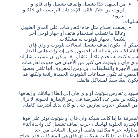
من السهل جدًا تشغيل وإيقاف تشغيل واي فاي و
بلوتوث من خلال قائمة الإعدادات الرئيسية في iOS و
أندرويد.
سلبيات
يصعب إصلاح مثل هذه التعارضات على المدى الطويل
وغالبًا ما تتطلب استخدام هاتف أو جهاز لوحي آخر
للاتصال بجهاز بلوتوث به مشكلات.
يمكن أن يكون إيقاف تشغيل اتصالات بلوتوث و واي فاي
اللاسلكية طريقة فعالة للحصول على إشارات هاتف أفضل
سواء كنت تستخدم 3G أو 4G أو 5G. يمكن أن تتسبب إشارات
واي فاي و بلوتوث في كثير من الأحيان في حدوث تعارضات
بين الأجهزة والتطبيقات ، بل ومن المعروف أنها تلغي بعضها
البعض. قد تكون سماعات البلوتوث الجديدة رائعة ولكنها قد
تكون أيضًا سببًا لمشاكل هاتفك.
سيؤدي تعارض بلوتوث أو واي فاي إلى إبطاء بياناتك أو إيقافها
ولكنه لن يغير عدد الأشرطة في رمز الإشارة الخلوية. لا يزال
من الممكن حدوث تعارض حتى لو كان لديك أشرطة كاملة.
لمعرفة ما إذا كانت شبكة واي فاي أو بلوتوث تؤثر على قوة
الإشارة الخلوية لهاتفك ، جرب إيقاف تشغيل كل واحدة أثناء
محاولة إجراء مكالمة هاتفية أو تنزيل البيانات من أحد
التطبيقات. إذا كانت شبكة واي فاي هي المشكلة ، فقد تحتاج