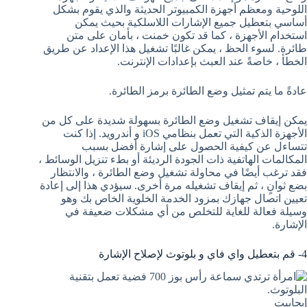
اللوحية ومعظم أجهزة الكمبيوتر الحديثة والذي يقوم بشكل
أساسي بتعطيل جميع الإشارات اللاسلكية بحيث يمكن
استخدام الأجهزة ، كما قد تكون خمنت ، بأمان على متن
طائرة. لسوء الحظ ، يمكن غالبًا تشغيل هذا الإعداد عن طريق
الخطأ ، خاصةً عند العبث بإعدادات الإنترنت.
عادةً ما يتم تمثيل وضع الطائرة برمز الطائرة.
يمكن إيقاف تشغيل وضع الطائرة بسهولة شديدة على كل من
الأجهزة الذكية التي تعمل بنظامي iOS و أندرويد. إذا كنت
تتساءل عن كيفية الحصول على إشارة أفضل بسبب
المكالمات الهاتفية ذات الجودة الرديئة أو بطء تنزيل الوسائط ،
فقد ترغب أيضًا في محاولة تشغيل وضع الطائرة ، والانتظار
بضع ثوانٍ ، ثم إيقاف تشغيله مرة أخرى. سيؤدي هذا إلى إعادة
تعيين اتصال جهازك بمزود الخدمة الخلوية الخاص بك وهو
وسيلة فعالة للغاية للتخلص من أي مشكلات ضعيفة في
الإشارة.
4- قم بتعطيل واي فاي و بلوتوث لإصلاح الإشارة
إيجابيت