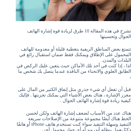
نشرح في هذه المقالة 10 طرق لزيادة قوة إشارة الهاتف
الجوال وتحسينها
تتمتع بعض المناطق الريفية بتغطية قليلة أو معدومة للهاتف
المحمول على الإطلاق ويمكنك فقط ضمان استقبال رائع في
البلدات والمدن.
لذا ، إذا كنت في أحد تلك الأماكن حيث يتعين عليك الركض في
الطابق العلوي والانحناء من النافذة عندما يتصل بك شخص ما
،
قبل أن تفعل أي شيء جذري مثل إنفاق الكثير من المال على
معزز الإشارة ، هناك بعض الأشياء التي يمكنك تجربتها . فإليك
كيفية زيادة قوة إشارة الهاتف الجوال .
هناك عدد من الأسباب لضعف إشارة الهاتف ولكن لحسن
الحظ هناك أيضًا مجموعة متنوعة من الإصلاحات سريعة
التنفيذ وسهلة التنفيذ سواء كنت تستخدم هاتف iPhone أو هاتفًا
ذكيًا يعمل بنظام أندرويد أو أي جهاز محمول آخر.