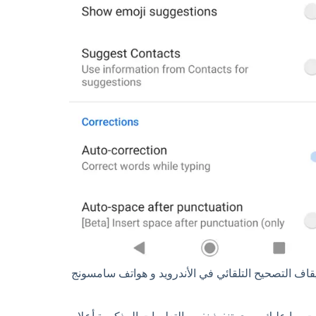
يقاف التصحيح التلقائي في الأندرويد و هواتف سامسونج