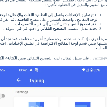
إذا غيرت رأيك لاحقًا ، فيمكنك إعادة تشغيل التصحيح التلقائي في أي و
، مع التغيير والتبديل في الخطوة الأخيرة :
افتح تطبيق
الإعدادات
وانتقل إلى
النظام> اللغات والإدخال> لوحة 
لوحة المفاتيح ، واضغط باستمرار على مفتاح
الفاصلة
، ثم انقر 
اختر
تصحيح النص
وانتقل لأسفل إلى قسم
التصحيحات
.
تحديد تبديل المسمى
التصحيح التلقائي
وأدخلها في
في
الموقف.
مرة أخرى ، إذا كنت تستخدم لوحة مفاتيح أندرويد مختلفة ، فقد تجد أن
بتثبيتها ضمن قسم
لوحة المفاتيح الافتراضية
في تطبيق
الإعدادات
. افتح
المناسب.
SwiftKey ، على سبيل المثال ، لديه التصحيح التلقائي ضمن
الكتابة> الك