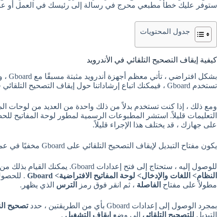
ستوفر عليك خطأ مطبعي محرج في رسالة إلى رئيسك في العمل أو عندما ت
جدول المحتويات
كيفية إيقاف التصحيح التلقائي في الأندرويد
بشكل ا
تستخدم Gboard ، فيمكنك اتباع إرشاداتنا حول
إيقاف التصحيح التلقائي ف
ومع ذلك ، إذا كنت تستخدم بدلاً من ذلك واحدة من العديد من لوحات المف
التعليمات قليلاً. استشر المطبوعات الرسمية لمطور لوحة المفاتيح للحص
على جهازك ، قد يختلف هذا الإجراء قليلاً.
يكون مفتاح التبديل لإيقاف التصحيح التلقائي على Gboard مخفيًا في عمق قائمة الإعدادات بهاتفك.
للوصول إليه ، ستحتاج إلى فتح إعدادات Gboard. يمكنك القيام بذلك من خلال تطبيق الإعدادات
النظام> اللغات والإدخال> لوحة المفاتيح الافتراضية> Gboard
. للحصول
مطولاً على مفتاح
الفاصلة
، ثم انقر فوق رمز
الترس
الذي يظهر.
بمجرد الوصول إلى إعدادات Gboard بأي من الطريقتين ، حدد
تصحيح ال
التبديل
للتصحيح التلقائي
إلى وضع
إيقاف التشغيل
.