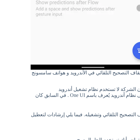
يقاف التصحيح التلقائي في الأندرويد و هواتف سامسونج
 أن الشركة لا تستخدم نظام تشغيل أندرويد
للمخزون. بدلاً من ذلك ، تقوم أجهزة سامسونج بتشغيل مظهر خاص على نظام أندرويد يُعرف باسم One UI . في السابق كان
ف التصحيح التلقائي وتشغيله. فيما يلي إرشادات لتعطيل
تراض أنك تستخدم الحل المدمج.