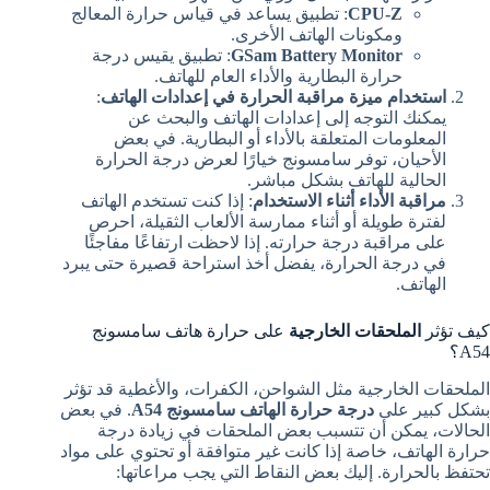
CPU-Z
: تطبيق يساعد في قياس حرارة المعالج
ومكونات الهاتف الأخرى.
GSam Battery Monitor
: تطبيق يقيس درجة
حرارة البطارية والأداء العام للهاتف.
استخدام ميزة مراقبة الحرارة في إعدادات الهاتف
:
يمكنك التوجه إلى إعدادات الهاتف والبحث عن
المعلومات المتعلقة بالأداء أو البطارية. في بعض
الأحيان، توفر سامسونج خيارًا لعرض درجة الحرارة
الحالية للهاتف بشكل مباشر.
مراقبة الأداء أثناء الاستخدام
: إذا كنت تستخدم الهاتف
لفترة طويلة أو أثناء ممارسة الألعاب الثقيلة، احرص
على مراقبة درجة حرارته. إذا لاحظت ارتفاعًا مفاجئًا
في درجة الحرارة، يفضل أخذ استراحة قصيرة حتى يبرد
الهاتف.
كيف تؤثر
الملحقات الخارجية
على حرارة هاتف سامسونج
A54؟
الملحقات الخارجية مثل الشواحن، الكفرات، والأغطية قد تؤثر
بشكل كبير على
درجة حرارة الهاتف سامسونج A54
. في بعض
الحالات، يمكن أن تتسبب بعض الملحقات في زيادة درجة
حرارة الهاتف، خاصة إذا كانت غير متوافقة أو تحتوي على مواد
تحتفظ بالحرارة. إليك بعض النقاط التي يجب مراعاتها: