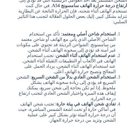
الشحن المستمر يعد أحد العوامل الرئيسية التي قد تؤدي إلى
ارتفاع درجة حرارة الهاتف سامسونج A54
. في حال كنت
تستخدم الهاتف أثناء شحنه، فإن الحرارة الناتجة عن البطارية
تتزايد بشكل كبير. إليك بعض الحلول الفعّالة لتجنب هذا التأثير
السلبي:
استخدام شاحن أصلي ومعتمد
: تأكد من استخدام
الشاحن الأصلي الذي يأتي مع الهاتف أو شاحن معتمد
من سامسونج. الشواحن الرديئة قد تحتوي على مكونات
غير آمنة قد تؤدي إلى سخونة الهاتف أثناء الشحن.
عدم استخدام الهاتف أثناء الشحن
: تجنب استخدام
الهاتف في الألعاب أو التطبيقات الثقيلة أثناء الشحن.
عند استخدام الهاتف أثناء الشحن، يزداد الحمل على
المعالج وتصبح حرارة الهاتف أعلى.
استخدام الشحن العادي بدلاً من الشحن السريع
: الشحن
السريع قد يؤدي إلى زيادة سخونة الهاتف بشكل
ملحوظ. إذا لم تكن بحاجة إلى شحن سريع، يمكنك
إيقاف هذه الميزة واختيار الشحن العادي لتجنب ارتفاع
درجة الحرارة.
تفادي شحن الهاتف في بيئة حارة
: تجنب شحن الهاتف
في أماكن حارة أو تحت أشعة الشمس المباشرة، حيث
أن درجة حرارة البيئة تؤثر بشكل كبير على عملية
الشحن وتزيد من درجة حرارة الجهاز.