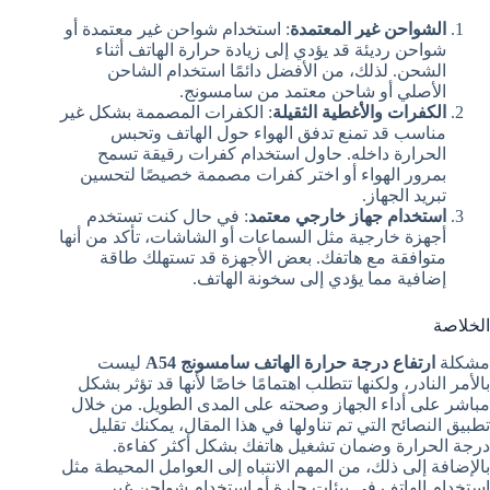
الشواحن غير المعتمدة
: استخدام شواحن غير معتمدة أو
شواحن رديئة قد يؤدي إلى زيادة حرارة الهاتف أثناء
الشحن. لذلك، من الأفضل دائمًا استخدام الشاحن
الأصلي أو شاحن معتمد من سامسونج.
الكفرات والأغطية الثقيلة
: الكفرات المصممة بشكل غير
مناسب قد تمنع تدفق الهواء حول الهاتف وتحبس
الحرارة داخله. حاول استخدام كفرات رقيقة تسمح
بمرور الهواء أو اختر كفرات مصممة خصيصًا لتحسين
تبريد الجهاز.
استخدام جهاز خارجي معتمد
: في حال كنت تستخدم
أجهزة خارجية مثل السماعات أو الشاشات، تأكد من أنها
متوافقة مع هاتفك. بعض الأجهزة قد تستهلك طاقة
إضافية مما يؤدي إلى سخونة الهاتف.
الخلاصة
مشكلة
ارتفاع درجة حرارة الهاتف سامسونج A54
ليست
بالأمر النادر، ولكنها تتطلب اهتمامًا خاصًا لأنها قد تؤثر بشكل
مباشر على أداء الجهاز وصحته على المدى الطويل. من خلال
تطبيق النصائح التي تم تناولها في هذا المقال، يمكنك تقليل
درجة الحرارة وضمان تشغيل هاتفك بشكل أكثر كفاءة.
بالإضافة إلى ذلك، من المهم الانتباه إلى العوامل المحيطة مثل
استخدام الهاتف في بيئات حارة أو استخدام شواحن غير