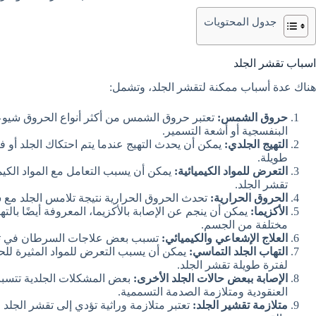
جدول المحتويات
اسباب تقشر الجلد
هناك عدة أسباب ممكنة لتقشر الجلد، وتشمل:
حروق الشمس:
تعتبر حروق الشمس من أكثر أنواع الحروق شيوع
البنفسجية أو أشعة التسمير.
التهيج الجلدي:
يمكن أن يحدث التهيج عندما يتم احتكاك الجلد أو فر
طويلة.
التعرض للمواد الكيميائية:
يمكن أن يسبب التعامل مع المواد الكيم
تقشر الجلد.
الحروق الحرارية:
تحدث الحروق الحرارية نتيجة تلامس الجلد مع س
الأكزيما:
يمكن أن ينجم عن الإصابة بالأكزيما، المعروفة أيضًا بالت
مختلفة من الجسم.
العلاج الإشعاعي والكيميائي:
تسبب بعض علاجات السرطان في تق
التهاب الجلد التماسي:
يمكن أن يسبب التعرض للمواد المثيرة للح
لفترة طويلة تقشر الجلد.
الإصابة ببعض حالات الجلد الأخرى:
بعض المشكلات الجلدية تتسبب
العنقودية ومتلازمة الصدمة التسممية.
متلازمة تقشير الجلد:
تعتبر متلازمة وراثية تؤدي إلى تقشر الجلد