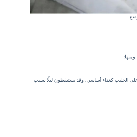
رضع
ومنها:
لى الحليب كغذاء أساسي، وقد يستيقظون ليلًا بسبب