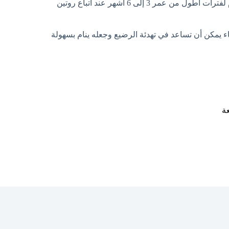
يبدأ معظم الرضع في النوم لفترات أطول من عمر 3 إلى 6 أشهر عند اتباع روتين
ء يمكن أن تساعد في تهدئة الرضيع وجعله ينام بسهولة
عة