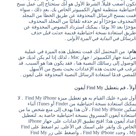
تكون أصعب قليلاً. الشرط الأول هو أنك ستحتاج إلى عمل نسخ
احتياطية منتظمة لجهاز الكمبيوتر الخاص بك. بعد ذلك ، سواء
قمت بمسح الرسائل المحذوفة عن طريق الخطأ من المجلد
المحذوف مؤخرًا أو تم حذفه تلقائيًا من المجلد المحذوف
مؤخرًا بعد 30 يومًا ، يمكنك استرداد النصوص المحذوفة عن
طريق استعادة نسخة احتياطية قديمة حدثت
قبل حذف
الرسائل في البداية في المرة الأولى .
هام:
من المحتمل أنك قمت بتعطيل هذه الميزة في عملية
مزامنة جهاز الكمبيوتر / جهاز Mac ، لذلك إذا لم يكن لديك حق
الوصول إلى رسائلك النصية هنا ، فقد يكون هذا هو السبب. قد
ترغب في تحديث هذه الإعدادات بحيث يصبح من الأسهل
للمضي قدمًا استعادة الرسائل النصية المحذوفة على آيفون .
أولاً ، قم بتعطيل Find My آيفون
أول شيء عليك القيام به هو تعطيل ميزة Find My iPhone
. لا
يمكنك استعادة نسخة احتياطية من Finder أو iTunes أثناء
تمكين Find My iPhone ، لأن هذا يهدف إلى منع شخص ما من
استعادة آيفون المسروق بنسخة احتياطية خاصة به. لتعطيل
إعداد آيفون هذا: افتح تطبيق الإعدادات على جهاز iPhone
الخاص بك وانقر على اسمك في الأعلى. ثم اضغط على Find
My ، وحدد Find My iPhone ، واضغط على زر Find My