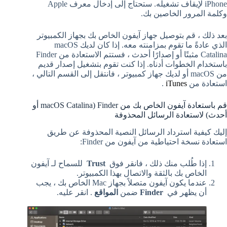
iPhone لإيقاف تشغيله. ستحتاج إلى إدخال معرف Apple
وكلمة المرور الخاصين بك.
بعد ذلك ، قم بتوصيل جهاز آيفون الخاص بك بجهاز الكمبيوتر
الذي عادةً ما تقوم بمزامنته معه. إذا كان لديك macOS
Catalina مثبتًا أو إصدارًا أحدث ، فستتم الاستعادة من Finder
باستخدام الخطوات أدناه. إذا كنت تقوم بتشغيل إصدار قديم
من macOS أو لديك جهاز كمبيوتر ، فانتقل إلى القسم التالي ،
استعادة من
iTunes
.
قم باستعادة آيفون الخاص بك من Finder (macOS Catalina أو
أحدث) لاستعادة الرسائل المحذوفة
إليك كيفية استرداد الرسائل النصية المحذوفة عن طريق
استعادة نسخة احتياطية من آيفون من Finder:
إذا طُلب منك ذلك ، فانقر فوق
Trust
للسماح لـ آيفون
الخاص بك بالثقة والاتصال بهذا الكمبيوتر.
عندما يكون آيفون متصلاً بجهاز Mac الخاص بك ، يجب
أن يظهر في
Finder
ضمن
المواقع
. انقر عليه.