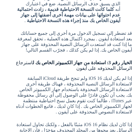
الذي يسبق حذف الرسائل النصية. ضع في اعتبارك
أنه
كلما كانت النسخة الاحتياطية قديمة ، زادت احتمالية
عدم احتوائها على بيانات مهمة أخرى أضفتها إلى جهاز
آيفون الخاص بك منذ إجراء هذه النسخة الاحتياطية
.
قد تضطر إلى تسجيل الدخول مرة أخرى إلى جميع حساباتك
بعد استعادة آيفون . بمجرد اكتمال هذه العملية ، تحقق لمعرفة
ما إذا كنت قد استعدت الرسائل النصية المحذوفة على جهاز
آيفون الخاص بك. إذا لم يكن كذلك ، فجرّب القسم التالي!
الخيار رقم 3: استعادة من جهاز الكمبيوتر الخاص بك ل
استرجاع
الرسائل المحذوفه على آيفون
إذا لم يكن لديك iOS 16 ولم تنجح طريقة iCloud السابقة
لاستعادة الرسائل النصية المحذوفة ، فهناك طريقة أخرى
لاستعادة الرسائل المحذوفة باستخدام جهاز الكمبيوتر الخاص
بك. يجب أن تكون قادرًا على الوصول إلى أي رسائل محفوظة
عبر iTunes ، طالما كنت تقوم بعمل نسخ احتياطية منتظمة
لجهاز الكمبيوتر الخاص بك . إذا كان لديك ، فاتبع الخطوات أدناه
لاستعادة النصوص المحذوفة على آيفون .
إذا كان لديك نظام iOS 16 مثبتًا بالفعل ، ولكنك تحاول استعادة
الرسائل بعد محوها من المجلد المحذوف مؤخرًا ، فإن الإجابة