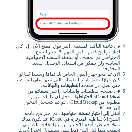
في قائمة التأكيد المنبثقة ، انقر فوق
مسح الآن.
إذا كان
لديك برنامج قديم ، فمن المهم ألا تختار النسخ
الاحتياطي ثم المسح ، أو ستفقد النسخة الاحتياطية
السابقة ولن تتمكن من استعادة الرسائل النصية
المحذوفة.
الآن تم محو جهاز آيفون الخاص بك تمامًا وسيبدأ كما لو
كان جهازًا جديدًا. اتبع التعليمات التي تظهر على الشاشة
حتى تصل إلى صفحة
التطبيقات والبيانات
.
في صفحة التطبيقات والبيانات ، اختر
استعادة من
نسخة iCloud الاحتياطية
. أدخل أي كلمات مرور
مطلوبة من iCloud Backup ، ثم قم بتسجيل الدخول
إلى iCloud.
انتقل إلى
اختيار نسخة احتياطية
، ثم اختر من قائمة
النسخ الاحتياطية المتوفرة في iCloud. قد تكون هناك
نسخ احتياطية أقدم للاختيار من بينها بخلاف تلك التي
تحققت منها قبل البدء (هذا ليس مضمونًا). اختر الأحدث