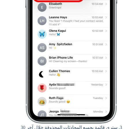
سترى قائمة بجميع المحادثات المحذوفة خلال آخر 30