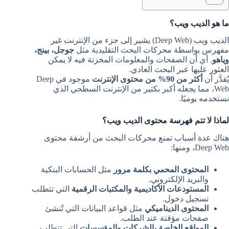
ما هو الديب ويب؟
الديب ويب (Deep Web) يشير إلى جزء من الإنترنت غير
مفهرس بواسطة محركات البحث التقليدية مثل
جوجل، بينج،
وياهو
. أي أن الصفحات والمعلومات المخزنة فيه لا يمكن
العثور عليها عبر البحث العادي.
يُقدَّر أن
أكثر من 90% من محتوى الإنترنت
موجود في Deep
Web، مما يجعله أكبر بكثير من الإنترنت السطحي الذي
نستخدمه يوميًا.
لماذا لا تتم فهرسة محتوى الديب ويب؟
هناك عدة أسباب تمنع محركات البحث من أرشفة محتوى
Deep Web، ومنها:
المحتوى المحمي بكلمة مرور
مثل الحسابات البنكية
والبريد الإلكتروني.
المستودعات الأكاديمية والمكتبات الرقمية
التي تتطلب
تسجيل دخول.
المحتوى الديناميكي
مثل قواعد البيانات التي تُنشئ
صفحات مؤقتة عند الطلب.
المواقع الخاصة بالشركات والمؤسسات
التي تتطلب