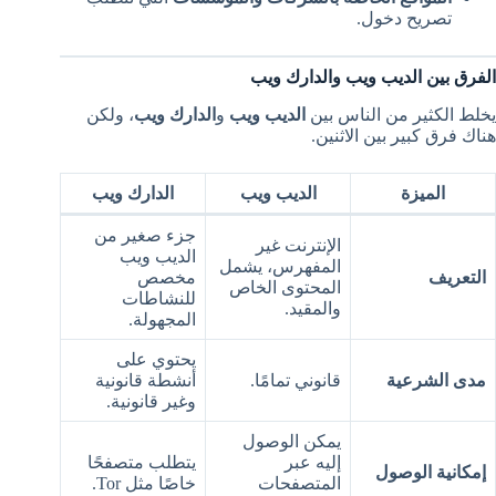
تصريح دخول.
الفرق بين الديب ويب والدارك ويب
يخلط الكثير من الناس بين
الديب ويب
و
الدارك ويب
، ولكن
هناك فرق كبير بين الاثنين.
الميزة
الديب ويب
الدارك ويب
جزء صغير من
الإنترنت غير
الديب ويب
المفهرس، يشمل
التعريف
مخصص
المحتوى الخاص
للنشاطات
والمقيد.
المجهولة.
يحتوي على
مدى الشرعية
قانوني تمامًا.
أنشطة قانونية
وغير قانونية.
يمكن الوصول
إليه عبر
يتطلب متصفحًا
إمكانية الوصول
المتصفحات
خاصًا مثل Tor.