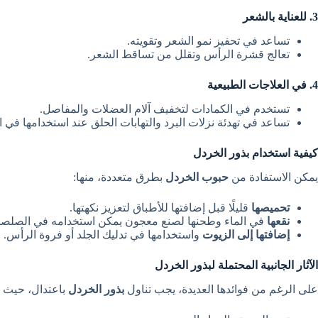
3. للعناية بالشعر
تساعد في تحفيز نمو الشعر وتقويته.
تعالج قشرة الرأس وتقلل من تساقط الشعر.
4. في العلاجات الطبيعية
تستخدم في الكمادات لتخفيف آلام العضلات والمفاصل.
تساعد في تهدئة نزلات البرد والتهابات الحلق عند استخدامها في ا
كيفية استخدام بذور الخردل
يمكن الاستفادة من
حبوب الخردل
بطرق متعددة، منها:
تحميصها
قليلًا قبل إضافتها للأطباق لتعزيز نكهتها.
نقعها
في الماء وطحنها لصنع معجون يمكن استخدامه في الصلصات
إضافتها إلى الزيوت
واستخدامها في تدليك الجلد أو فروة الرأس.
الآثار الجانبية المحتملة لبذور الخردل
على الرغم من فوائدها العديدة، يجب تناول
بذور الخردل
باعتدال، حيث أن