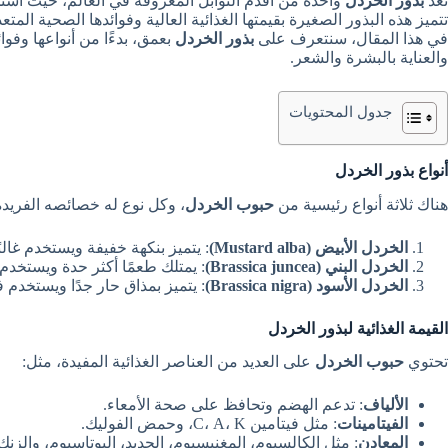
تُعد
بذور الخردل
واحدة من أقدم التوابل المعروفة في العالم، حيث است
تتميز هذه البذور الصغيرة بقيمتها الغذائية العالية وفوائدها الصحية المتع
في هذا المقال، سنتعرف على
بذور الخردل
بعمق، بدءًا من أنواعها وفوا
والعناية بالبشرة والشعر.
جدول المحتويات
أنواع بذور الخردل
هناك ثلاثة أنواع رئيسية من
حبوب الخردل
، وكل نوع له خصائصه الفريدة
الخردل الأبيض (Mustard alba)
: يتميز بنكهة خفيفة ويستخدم غال
الخردل البني (Brassica juncea)
: يمتلك طعمًا أكثر حدة ويستخدم 
الخردل الأسود (Brassica nigra)
: يتميز بمذاق حار جدًا ويستخدم ف
القيمة الغذائية لبذور الخردل
تحتوي
حبوب الخردل
على العديد من العناصر الغذائية المفيدة، مثل:
الألياف
: تدعم الهضم وتحافظ على صحة الأمعاء.
الفيتامينات
: مثل فيتامين C، A، K، وحمض الفوليك.
المعادن
: مثل الكالسيوم، المغنيسيوم، الحديد، البوتاسيوم، والزنك