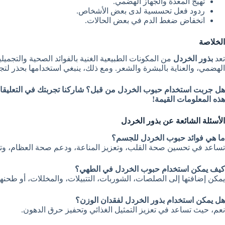
تهيج المعدة والجهاز الهضمي.
ردود فعل تحسسية لدى بعض الأشخاص.
انخفاض ضغط الدم في بعض الحالات.
الخلاصة
تعد
بذور الخردل
من المكونات الطبيعية الغنية بالفوائد الصحية والتجم
الهضمي، والعناية بالبشرة والشعر. ومع ذلك، ينبغي استخدامها بحذر لتجن
هل جربت استخدام حبوب الخردل من قبل؟ شاركنا تجربتك في التعليقات
هذه المعلومات القيمة!
الأسئلة الشائعة عن بذور الخردل
ما هي فوائد حبوب الخردل للجسم؟
تساعد في تحسين صحة القلب، وتعزيز المناعة، ودعم صحة العظام، و
كيف يمكن استخدام حبوب الخردل في الطهي؟
يمكن إضافتها إلى الصلصات، الشوربات، التتبيلات، والمخللات، أو طحنها 
هل يمكن استخدام بذور الخردل لفقدان الوزن؟
نعم، حيث تساعد في تعزيز التمثيل الغذائي وتحفيز حرق الدهون.