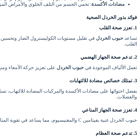
مضادات الأكسدة
: تحمي الجسم من التلف الخلوي والأمراض المز
فوائد بذور الخردل الصحية
1. تعزز صحة القلب
تساعد
حبوب
الخردل
في تقليل مستويات الكوليسترول الضار وتحسين ال
القلب.
2. تدعم صحة الجهاز الهضمي
تعمل الألياف الموجودة في
حبوب الخردل
على تعزيز حركة الأمعاء ومنع 
3. تمتلك خصائص مضادة للالتهابات
بفضل احتوائها على مضادات الأكسدة والمركبات المضادة للالتهاب، تس
والعضلات.
4. تعزز صحة الجهاز المناعي
حبوب الخردل غنية بفيتامين C والمغنيسيوم، مما يساعد في تقوية المناعة ومحاربة الالتهابات.
5. تدعم صحة العظام