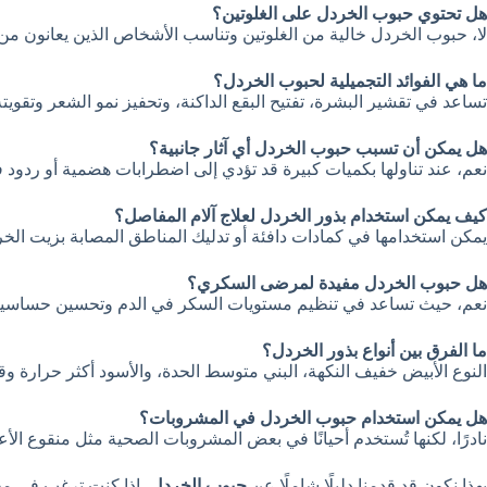
هل تحتوي حبوب الخردل على الغلوتين؟
لا، حبوب الخردل خالية من الغلوتين وتناسب الأشخاص الذين يعانون من
ما هي الفوائد التجميلية لحبوب الخردل؟
تساعد في تقشير البشرة، تفتيح البقع الداكنة، وتحفيز نمو الشعر وتقويته
هل يمكن أن تسبب حبوب الخردل أي آثار جانبية؟
نعم، عند تناولها بكميات كبيرة قد تؤدي إلى اضطرابات هضمية أو ردود
كيف يمكن استخدام بذور الخردل لعلاج آلام المفاصل؟
يمكن استخدامها في كمادات دافئة أو تدليك المناطق المصابة بزيت الخ
هل حبوب الخردل مفيدة لمرضى السكري؟
نعم، حيث تساعد في تنظيم مستويات السكر في الدم وتحسين حساسية 
ما الفرق بين أنواع بذور الخردل؟
النوع الأبيض خفيف النكهة، البني متوسط الحدة، والأسود أكثر حرارة و
هل يمكن استخدام حبوب الخردل في المشروبات؟
نادرًا، لكنها تُستخدم أحيانًا في بعض المشروبات الصحية مثل منقوع الأ
بهذا نكون قد قدمنا دليلًا شاملًا عن
حبوب الخردل
، إذا كنت ترغب في معر