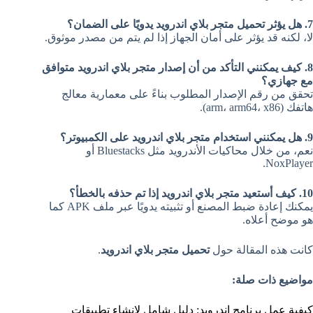
7. هل يؤثر تحميل متجر بلاي اندرويد يدويًا على الضمان؟
لا، لكنه قد يؤثر على أمان الجهاز إذا لم يتم من مصدر موثوق.
8. كيف يمكنني التأكد من أن إصدار متجر بلاي اندرويد متوافق
مع جهازي؟
تحقق من رقم الإصدار المطلوب بناءً على معمارية معالج
هاتفك (arm، arm64، x86).
9. هل يمكنني استخدام متجر بلاي اندرويد على الكمبيوتر؟
نعم، من خلال محاكيات الأندرويد مثل Bluestacks أو
NoxPlayer.
10. كيف أستعيد متجر بلاي اندرويد إذا تم حذفه بالخطأ؟
يمكنك إعادة ضبط المصنع أو تثبيته يدويًا عبر ملف APK كما
هو موضح أعلاه.
كانت هذه المقالة حول
تحميل متجر بلاي اندرويد
.
مواضيع ذات صلة:
كيفية عمل برنامج اندرويد: دليل شامل لإنشاء تطبيقات