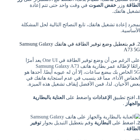
الطاقة
وزر
خفض الصوت
في وقت واحد حتى تتم إعادة
تشغيل هاتفك.
بمجرد إعادة تشغيل هاتفك، تابع النصائح التالية لحل المشكلة
الأساسية.
2. قم بتعطيل وضع توفير الطاقة في هاتفك Samsung Galaxy
A73 5G
على الرغم من أن وضع توفير الطاقة في One UI يعد أمرًا
رائعًا لإطالة عمر بطارية هاتف Samsung Galaxy A73
5G الخاص بك ببضع ساعات، إلا أن له عيوبه أيضًا. أحدها هو
انخفاض الأداء، مما قد يتسبب في عدم استجابة هاتفك في
بعض الأحيان. لذا، فمن الأفضل إيقاف تشغيل هذه الميزة.
1.
افتح تطبيق
الإعدادات
واضغط على
العناية بالبطارية
والجهاز
.
2.
اضغط على
البطارية
وقم بتعطيل التبديل بجوار
توفير
الطاقة
.