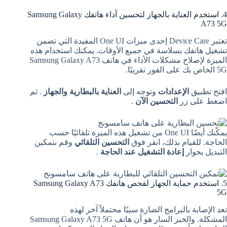
4. استخدم العناية بالجهاز لتحسين آداء هاتفك Samsung Galaxy
A73 5G
تعتبر Device Care إحدى ميزات One UI المفيدة التي تضمن
تشغيل هاتفك بسلاسة في جميع الأوقات. يمكنك استخدام هذه
الميزة لإصلاح مشكلات الأداء في هاتف Samsung Galaxy A73
5G الخاص بك على الفور تقريبًا.
افتح تطبيق
الإعدادات
وتوجه إلى
العناية بالبطارية والجهاز
. ثم
اضغط على زر
التحسين الآن
.
يمكّنك أيضًا One UI من تشغيل هذه الميزة تلقائيًا حسب
الحاجة. للقيام بذلك، انقر فوق
التحسين التلقائي
وقم بتمكين
التبديل بجوار
إعادة التشغيل عند الحاجة
.
5. استخدم حماية الجهاز لفحص هاتفك Samsung Galaxy A73
5G
تعد الإصابة بالبرامج الضارة سببًا محتملاً آخر لهذه
المشكلة. والخبر السار هو أن هاتف Samsung Galaxy A73 5G