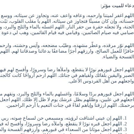
دعاء للميت مؤثر:
اللهم اغفر لميتنا وارحمه، وعافه واعف عنه، وتجاوز عن سيئاته، ووسع ل
حسناته، وإن كان مسيئًا فتجاوز عن سيئاته. اللهم يا مقلب القلوب، ثبّ
الجنة، ولا تجعله حفرة من حفر النار. اللهم اغسله بالماء والثلج والبرد، وأ
صيامي فيه صيام الصائمين، وقيامي فيه قيام القائمين، وهب لي دعوة 
اللهم نوّر مرقده، وعطّر مشهده، وطيّب مضجعه، وآنِس وحشته، وارحم غر
حافزًا للعمل الصالح، وارزقهم أجرًا مضاعفًا بدعائنا وصدقاتنا لهم. الل
الفسحة والضياء.
اللهم اجعل قبورهم نورًا لا ينقطع، واملأها رضا وسرورًا، وأفسح لهم فيه
الصبر واليقين بلقائك ولُقياهم في جناتك. اللهم ارحم أرواحًا كانت كالجن
واجعلهم من أهل الفردوس الأعلى.
اللهم اجعل قبورهم بردًا وسلامًا، واغسلهم بالماء والثلج والبرد، ونقهم
اجعلهم في عليين، وظللهم بظل عرشك يوم لا ظل إلا ظلك. اللهم اجع
برحمتك. اللهم ارزقنا وإياهم لقاءً في جنات النعيم يا أرحم الراحمين.
اللهم إن عيني اشتاقت لرؤيته، ومسمعي حن لسماع صوته، ربي إنه
اللهم اجعل قبره نورًا لا ينقطع، واملأه رضا وسرورًا، وأفسح له ف
اللهم اجعل موتانا من السعداء في قبورهم، وأرزقهم الفسحة والض