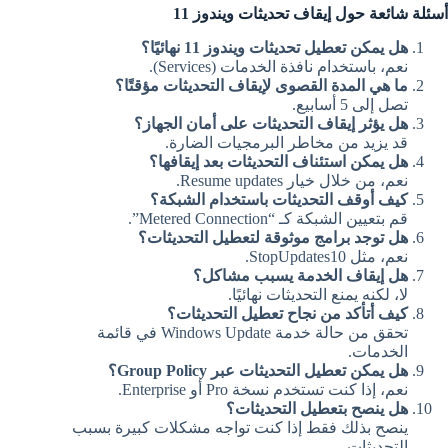
أسئلة شائعة حول إيقاف تحديثات ويندوز 11
هل يمكن تعطيل تحديثات ويندوز 11 نهائيًا؟
نعم، باستخدام نافذة الخدمات (Services).
ما هي المدة القصوى لإيقاف التحديثات مؤقتًا؟
تصل إلى 5 أسابيع.
هل يؤثر إيقاف التحديثات على أمان الجهاز؟
قد يزيد من مخاطر البرمجيات الضارة.
هل يمكن استئناف التحديثات بعد إيقافها؟
نعم، من خلال خيار Resume updates.
كيف أوقف التحديثات باستخدام الشبكة؟
قم بتعيين الشبكة كـ “Metered Connection”.
هل توجد برامج موثوقة لتعطيل التحديثات؟
نعم، مثل StopUpdates10.
هل إيقاف الخدمة يسبب مشاكل؟
لا، لكنه يمنع التحديثات نهائيًا.
كيف أتأكد من نجاح تعطيل التحديثات؟
تحقق من حالة خدمة Windows Update في قائمة
الخدمات.
هل يمكن تعطيل التحديثات عبر Group Policy؟
نعم، إذا كنت تستخدم نسخة Pro أو Enterprise.
هل ينصح بتعطيل التحديثات؟
ينصح بذلك فقط إذا كنت تواجه مشكلات كبيرة بسبب
التحديثات.