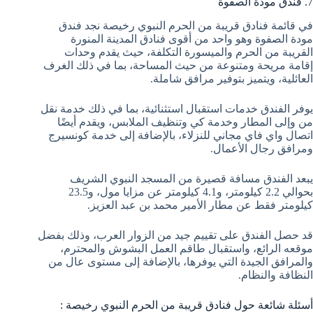
7. فندق مودة الصفوة
في قائمة فنادق قريبة من الحرم النبوي رخيصة نجد فندق
مودة الصفوة وهو واحد من أقوى فنادق المدينة المنورة
القريبة من الحرم والميسورة التكلفة، حيث يقدم وحدات
إقامة مريحة ومتنوعة من حيث المساحة، بما في ذلك الغرف
العائلية، ويتميز بتوفير مرافق شاملة.
يوفر الفندق خدمات استقبال استثنائية، بما في ذلك خدمة نقل
من وإلى المطار وخدمة كي وتنظيف الملابس، ويقدم أيضًا
اتصال واي فاي مجاني للنزلاء، بالإضافة إلى خدمة كونسيرج
ومرافق رجال الأعمال.
يبعد الفندق مسافة قصيرة من المسجد النبوي الشريف
بحوالي 2.2 كيلومتر، و4.1 كيلومتر عن مزايا مول، و23.5
كيلومتر فقط عن مطار الأمير محمد بن عبد العزيز.
قد حصل الفندق على تقييم جيد من الزوار العرب، وذلك بفضل
موقعه الرائع، واستقبال طاقم العمل البشوش والمحترم،
والمرافق الجيدة التي يوفرها، بالإضافة إلى مستوى عال من
النظافة والنظام.
أسئلة شائعة حول فنادق قريبة من الحرم النبوي رخيصة :