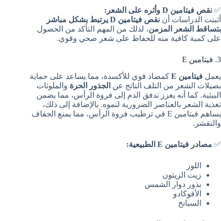
✅
نقص فيتامين D وأثره على الشعر:
أثبتت الدراسات أن
نقص فيتامين D يرتبط بشكل مباشر
بتساقط الشعر المزمن
، لذلك من المهم التأكد من الحصول
على كمية كافية منه للحفاظ على شعر صحي وقوي.
3. فيتامين E
يعمل
فيتامين E
كمضاد قوي للأكسدة، مما يساعد على حماية
بصيلات الشعر من التلف الناتج عن
الجذور الحرة
والملوثات
البيئية. كما أنه يعزز تدفق الدم إلى فروة الرأس، مما يضمن
تغذية الشعر بالعناصر الضرورية لنموه. بالإضافة إلى ذلك،
يساهم فيتامين E في ترطيب فروة الرأس، مما يمنع الجفاف
والتقشر.
✅
مصادر فيتامين E الطبيعية:
اللوز
زيت الزيتون
بذور دوار الشمس
الأفوكادو
السبانخ