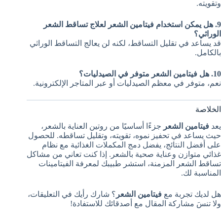
وتقويته.
9. هل يمكن استخدام فيتامين الشعر لعلاج تساقط الشعر
الوراثي؟
قد يساعد في تقليل التساقط، لكنه لن يعالج التساقط الوراثي
بالكامل.
10. هل فيتامين الشعر متوفر في الصيدليات؟
نعم، متوفر في معظم الصيدليات أو عبر المتاجر الإلكترونية.
الخلاصة
يعد
فيتامين الشعر
جزءًا أساسيًا من روتين العناية بالشعر،
حيث يساعد في تحفيز نموه، تقويته، وتقليل تساقطه. للحصول
على أفضل النتائج، يفضل دمج المكملات الغذائية مع نظام
غذائي متوازن وعناية صحية بالشعر. إذا كنت تعاني من مشاكل
تساقط الشعر المزمنة، استشر طبيبك لمعرفة الفيتامينات
المناسبة لك.
هل لديك تجربة مع
فيتامين الشعر
؟ شارك رأيك في التعليقات،
ولا تنسَ مشاركة المقال مع أصدقائك للاستفادة!