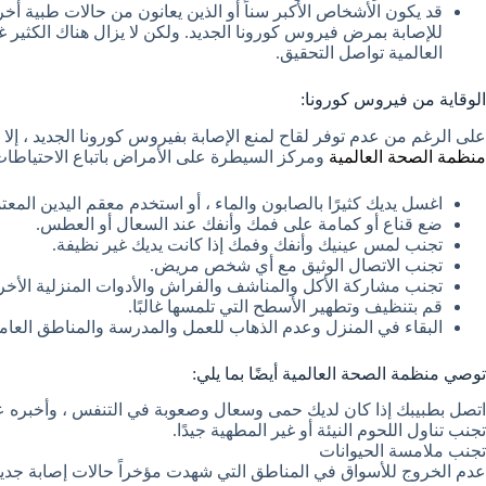
قد يكون الأشخاص الأكبر سناً أو الذين يعانون من حالات طبية
للإصابة بمرض فيروس كورونا الجديد. ولكن لا يزال هناك الكثير
العالمية تواصل التحقيق.
الوقاية من فيروس كورونا:
على الرغم من عدم توفر لقاح لمنع الإصابة بفيروس كورونا الجديد ، إلا
منظمة الصحة العالمية
ومركز السيطرة على الأمراض باتباع الاحتياطات ا
اغسل يديك كثيرًا بالصابون والماء ، أو استخدم معقم اليدين المع
ضع قناع أو كمامة على فمك وأنفك عند السعال أو العطس.
تجنب لمس عينيك وأنفك وفمك إذا كانت يديك غير نظيفة.
تجنب الاتصال الوثيق مع أي شخص مريض.
تجنب مشاركة الأكل والمناشف والفراش والأدوات المنزلية الأخرى
قم بتنظيف وتطهير الأسطح التي تلمسها غالبًا.
البقاء في المنزل وعدم الذهاب للعمل والمدرسة والمناطق العامة
توصي منظمة الصحة العالمية أيضًا بما يلي:
اتصل بطبيبك إذا كان لديك حمى وسعال وصعوبة في التنفس ، وأخبره ع
تجنب تناول اللحوم النيئة أو غير المطهية جيدًا.
تجنب ملامسة الحيوانات
عدم الخروج للأسواق في المناطق التي شهدت مؤخراً حالات إصابة جدي