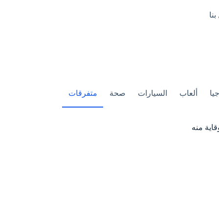
بنا
يا
ألعاب
السيارات
صحة
متفرقات
اية منه