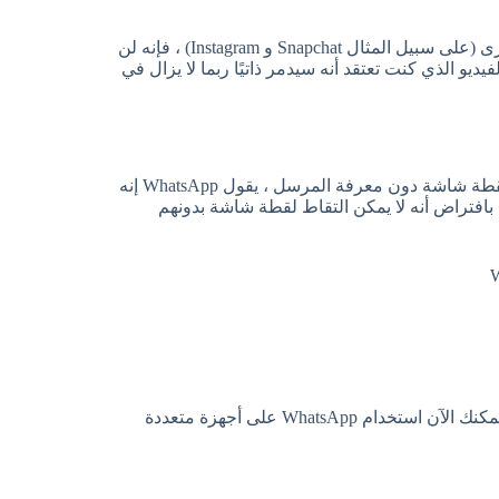
ما لا يخبرك به WhatsApp هو أنه على عكس التطبيقات الاجتماعية الأخرى (على سبيل المثال Snapchat و Instagram) ، فإنه لن
و الذي كنت تعتقد أنه سيدمر ذاتيًا ربما لا يزال في
نظرًا لأنه من السهل جدًا الالتفاف على الآليات التي تمنعك من التقاط لقطة شاشة دون معرفة المرسل ، يقول WhatsApp إنه
بافتراض أنه لا يمكن التقاط لقطة شاشة بدونهم
ك الآن استخدام WhatsApp على أجهزة متعددة