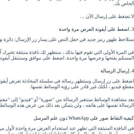
الخاص بك.
لا تضغط على إرسال الآن …
3. اضغط على أيقونة العرض مرة واحدة
ستلاحظ ظهور رمز جديد في حقل النص على يسار زر الإرسال: دائرة بها 1 في المنتصف. اضغط على هذه الأيقون
في المرة الأولى التي تقوم فيها بذلك ، ستظهر لك نافذة منبثقة تخبرك أ
المستلم بفتحها وعرضها مرة واحدة. اضغط على موافق وستنتقل أيقونة
4. إرسال الرسالة
اضغط على زر إرسال وستظهر رسالة في سلسلة المحادثة تعرض أيقونة 
مقطع فيديو ، لكنك غير قادر على رؤية الوسائط نفسها.
الرسالة نفسها على هاتفه ، ولن يتمكن بعد ذلك من عرض هذه الوسائط.
كيفية التقاط صور على WhatsApp دون علم المرسل
في النافذة المنبثقة التي تظهر عند استخدام العرض مرة واحدة لأول مر
حذر من أن المستلم لا يزال بإمكانه التقاط لقطة شاشة أو التسجيل.