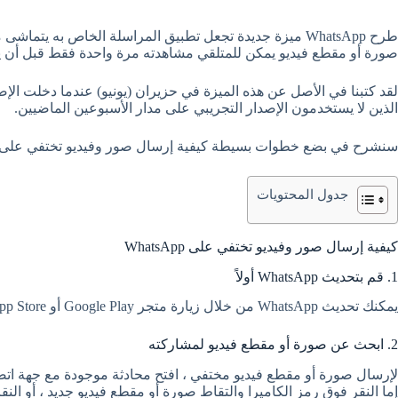
طرح WhatsApp ميزة جديدة تجعل تطبيق المراسلة الخاص به يتم
صورة أو مقطع فيديو يمكن للمتلقي مشاهدته مرة واحدة فقط قبل أن ي
لقد كتبنا في الأصل عن هذه الميزة في حزيران (يونيو) عندما دخلت الإ
الذين لا يستخدمون الإصدار التجريبي على مدار الأسبوعين الماضيين.
سنشرح في بضع خطوات بسيطة كيفية إرسال صور وفيديو تختفي على WhatsApp … ولكن أيضًا كيفية الالتفاف عليها
جدول المحتويات
كيفية إرسال صور وفيديو تختفي على WhatsApp
1. قم بتحديث WhatsApp أولاً
يمكنك تحديث WhatsApp من خلال زيارة متجر Google Play أو Apple App Store والتحقق من التحديثات المتاحة.
2. ابحث عن صورة أو مقطع فيديو لمشاركته
لإرسال صورة أو مقطع فيديو مختفي ، افتح محادثة موجودة مع جهة اتصال
إما النقر فوق رمز الكاميرا والتقاط صورة أو مقطع فيديو جديد ، أو 