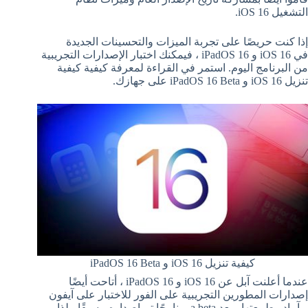
التشغيل iOS 16.
إذا كنت حريصًا على تجربة الميزات والتحسينات الجديدة
في iOS 16 و iPadOS 16 ، فيمكنك اختبار الإصدارات التجريبية
من البرنامج اليوم. استمر في القراءة لمعرفة كيفية كيفية
تنزيل iOS 16 و iPadOS 16 Beta على جهازك.
كيفية تنزيل iOS 16 و iPadOS 16 Beta
عندما أعلنت آبل عن iOS 16‌ و iPadOS 16 ، أتاحت أيضًا
إصدارات المطورين التجريبية على الفور للاختبار على آيفون
و آيباد. بطبيعتها ، يعد ‌a beta برنامجًا تم إصداره مسبقًا ، لذا