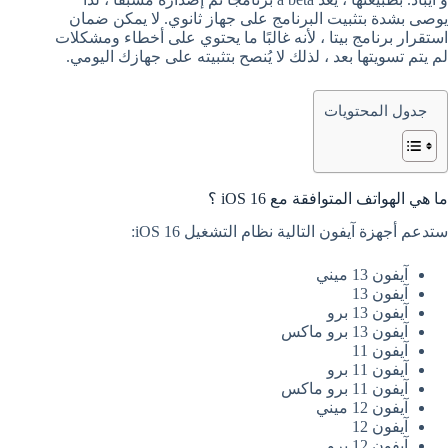
يوصى بشدة بتثبيت البرنامج على جهاز ثانوي. لا يمكن ضمان
استقرار برنامج بيتا ، لأنه غالبًا ما يحتوي على أخطاء ومشكلات
لم يتم تسويتها بعد ، لذلك لا يُنصح بتثبيته على جهازك اليومي.
جدول المحتويات
ما هي الهواتف المتوافقة مع iOS 16 ؟
ستدعم أجهزة آيفون التالية نظام التشغيل iOS 16:
آيفون 13 ميني
آيفون 13
آيفون 13 برو
آيفون 13 برو ماكس
آيفون 11
آيفون 11 برو
آيفون 11 برو ماكس
آيفون 12 ميني
آيفون 12
آيفون 12 برو