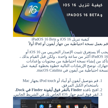
كيفية تنزيل iOS 16 و iPadOS 16 Beta
قم بعمل نسخة احتياطية من جهاز آيفون أو iPad أولاً
يجب ألا يستغرق تثبيت الإصدار التجريبي من ‌iOS 16‌ أو
iPadOS 16 أكثر من ساعة واحدة ، ولكن قبل القيام بذلك ،
تأكد من إنشاء نسخة احتياطية من محتويات وإعدادات
جهازك. توضح الإرشادات التالية خطوة بخطوة كيفية عمل
نسخة احتياطية من آيفون في macOS Catalina.
قم بتوصيل ‌آيفون أو ‌آيباد أو iPod touch بجهاز Mac
باستخدام الكبل المرفق.
افتح نافذة
Finder بالنقر فوق أيقونة Finder في Dock.
انقر فوق اسم جهاز iOS الخاص بك في الشريط الجانبي.