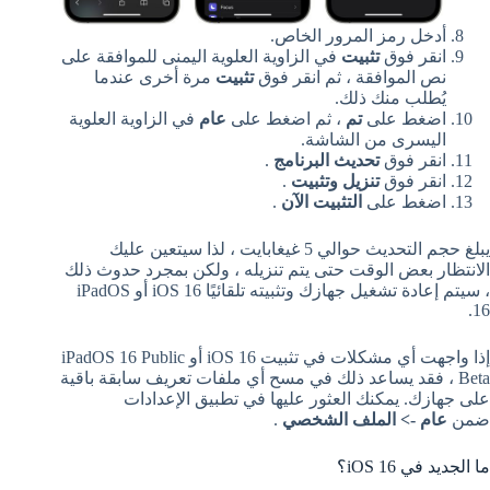
أدخل رمز المرور الخاص.
انقر فوق
تثبيت
في الزاوية العلوية اليمنى للموافقة على
نص الموافقة ، ثم انقر فوق
تثبيت
مرة أخرى عندما
يُطلب منك ذلك.
اضغط على
تم
، ثم اضغط على
عام
في الزاوية العلوية
اليسرى من الشاشة.
انقر فوق
تحديث البرنامج
.
انقر فوق
تنزيل وتثبيت
.
اضغط على
التثبيت الآن
.
يبلغ حجم التحديث حوالي 5 غيغابايت ، لذا سيتعين عليك
الانتظار بعض الوقت حتى يتم تنزيله ، ولكن بمجرد حدوث ذلك
، سيتم إعادة تشغيل جهازك وتثبيته تلقائيًا ‌iOS 16‌ أو iPadOS
16.
إذا واجهت أي مشكلات في تثبيت ‌iOS 16‌ أو iPadOS 16 Public
Beta ، فقد يساعد ذلك في مسح أي ملفات تعريف سابقة باقية
على جهازك. يمكنك العثور عليها في تطبيق الإعدادات
ضمن
عام -> الملف الشخصي
.
ما الجديد في iOS 16؟