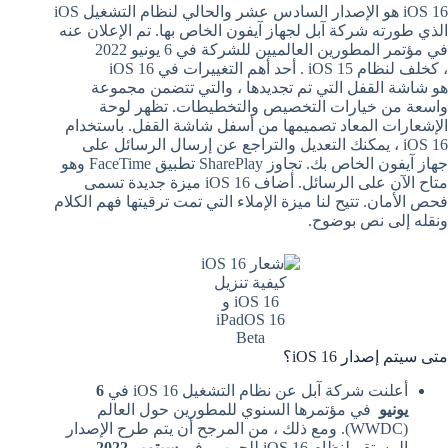
iOS 16 هو الإصدار السادس عشر والحالي لنظام التشغيل iOS
الذي طورته شركة آبل لجهاز آيفون الخاص بها. تم الإعلان عنه
في مؤتمر المطورين العالميين للشركة في 6 يونيو 2022
، كخلف لنظام iOS 15 . أحد أهم التغييرات في iOS 16
هو شاشة القفل التي تم تجديدها ، والتي تتضمن مجموعة
واسعة من خيارات التخصيص والتخطيطات. تظهر لوحة
الإشعارات المعاد تصميمها من أسفل شاشة القفل. باستخدام
iOS 16 ، يمكنك التعديل والتراجع عن إرسال الرسائل على
جهاز آيفون الخاص بك. تجاوز SharePlay تطبيق FaceTime وهو
متاح الآن على الرسائل. أضاف iOS 16 ميزة جديدة تسمى
فحص الأمان. تتيح لنا ميزة الإملاء التي تمت ترقيتها فهم الكلام
ونقله إلى نص بوضوح.
كيفية تنزيل
iOS 16 و
iPadOS 16
Beta
متى سيتم إصدار iOS 16؟
أعلنت شركة آبل عن نظام التشغيل iOS 16 في
6
يونيو
في مؤتمرها السنوي للمطورين حول العالم
(WWDC). ومع ذلك ، من المرجح أن يتم طرح الإصدار
المستقر لنظام iOS 16 للجمهور في
سبتمبر 2022
.