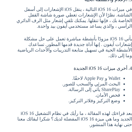
في ميزات iOS 16 التالية ، ينقل iOS الإشعارات إلى أسفل
الشاشة. نظرًا لأن الإشعارات تغطي صورة شاشة القفل
الخاصة بك ، فإنها تنقلها. يمكنك تلقي إشعار مثل الرف الدائري
الرأسي ، والذي يساعد مستخدمي آيفون بيد واحدة.
يأتي iOS 16 مزودًا بأنشطة مباشرة تعمل على حل مشكلة
إشعارات آيفون . إنها أداة جديدة قدمها المطور. تساعدك
الأنشطة الحية في تسهيل متابعة التدريبات والأحداث الرياضية
وما إلى ذلك.
4. أخرى ميزات iOS 16 الجديدة
Wallet و Apple Pay لاحقًا.
البحث المرئي والسحب للصور.
SharePlay يأتي إلى الرسالة.
فحص الأمان.
وضع التركيز وفلاتر التركيز.
بعد قراءتك لهذه المقالة ، ما رأيك في نظام التشغيل iOS 16
الجديد وما هي ميزة iOS 16 المفضلة لديك؟ شكرا لبقائك معنا
حتى نهاية هذا المنشور.