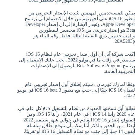
يمكن للمستخدمين المهتمين تثبيت الإصدار التجريبي من
مطور iOS 16 على أجهزتهم من خلال الانضمام إلى برنامج
Apple Developer. وتجدر الإشارة إلى أن إصدار Developer
Beta هو إصدار تجريبي من iOS مخصص للمطورين
والمستخدمين ذوي التقنية العالية فقط. رقم البناء هو
20A5283p.
أكدت شركة آبل أن أول إصدار تجريبي عام لنظام iOS 16
سيصدر في وقت ما في
يوليو 2022
. يجب عليك الانضمام إلى
برنامج Beta Software Program للوصول إلى الإصدارات
التجريبية العامة.
وفقًا لمارك غورمان ، سيتم إطلاق أول إصدار تجريبي عام
لنظام iOS 16 جنبًا إلى جنب مع مطور iOS 16 beta 3 في يوليو
2022.
تطلق آبل نسختها الجديدة من نظام التشغيل iOS كل عام. في
عام 2020 رأينا iOS 14 ؛ في عام 2021 ، رأينا iOS 15 ومن
المتوقع إصدار iOS 16 القادم في حوالي شهر سبتمبر 2022.
أيضًا ، من الجدير بالذكر أننا يمكن أن نتوقع إطلاق سلسلة
آيفون 14 جنبًا إلى جنب مع نظام التشغيل iOS 16 أو تقريبًا.