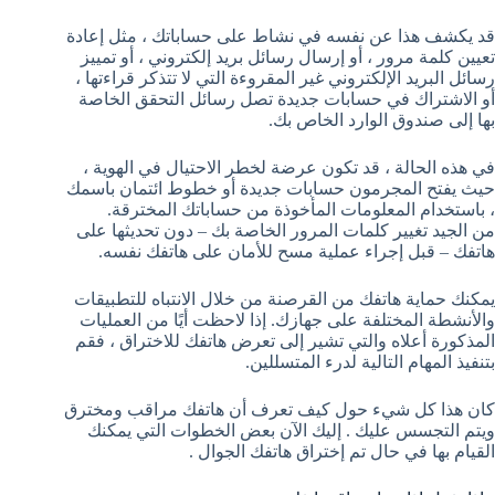
قد يكشف هذا عن نفسه في نشاط على حساباتك ، مثل إعادة
تعيين كلمة مرور ، أو إرسال رسائل بريد إلكتروني ، أو تمييز
رسائل البريد الإلكتروني غير المقروءة التي لا تتذكر قراءتها ،
أو الاشتراك في حسابات جديدة تصل رسائل التحقق الخاصة
بها إلى صندوق الوارد الخاص بك.
في هذه الحالة ، قد تكون عرضة لخطر الاحتيال في الهوية ،
حيث يفتح المجرمون حسابات جديدة أو خطوط ائتمان باسمك
، باستخدام المعلومات المأخوذة من حساباتك المخترقة.
من الجيد تغيير كلمات المرور الخاصة بك – دون تحديثها على
هاتفك – قبل إجراء عملية مسح للأمان على هاتفك نفسه.
يمكنك حماية هاتفك من القرصنة من خلال الانتباه للتطبيقات
والأنشطة المختلفة على جهازك. إذا لاحظت أيًا من العمليات
المذكورة أعلاه والتي تشير إلى تعرض هاتفك للاختراق ، فقم
بتنفيذ المهام التالية لدرء المتسللين.
كان هذا كل شيء حول كيف تعرف أن هاتفك مراقب ومخترق
ويتم التجسس عليك . إليك الآن بعض الخطوات التي يمكنك
القيام بها في حال تم إختراق هاتفك الجوال .