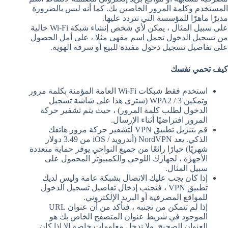
المستخدم وكلمة المرور الخاصين بك. كما أنه ليس بالضرورة
مديرًا ماهرًا للمؤسسة التي تتردد عليها.
على سبيل المثال ، يمكن لأي شخص إنشاء شبكة Wi-Fi خالية
من تسجيل الدخول تحمل اسم مقهى مثلا ، على أمل الحصول
على تفاصيل تسجيل دخول مفيدة للبيع أو سرقة الهوية.
كيف تحمي نفسك
استخدم فقط شبكات Wi-Fi العامة المؤمنة بكلمة مرور
وتمكين WPA2 / 3 (سترى هذا على شاشة تسجيل
الدخول لطلب كلمة المرور) ، حيث يتم تشفير حركة
المرور افتراضيًا أثناء الإرسال.
قم بتنزيل تطبيق VPN لتشفير حركة مرور هاتفك
الذكي. يعد NordVPN (أندرويد / iOS من 3.49 دولار
شهريًا) خيارًا رائعًا من جميع النواحي يوفر حماية متعددة
الأجهزة ، لجهازك اللوحي والكمبيوتر المحمول على
سبيل المثال.
إذا كان يجب عليك الاتصال بشبكة عامة وليس لديك
تطبيق VPN ، فتجنب إدخال تفاصيل تسجيل الدخول
للمواقع المصرفية أو البريد الإلكتروني.
إذا لم تتمكن من تجنبه ، فتأكد من أن عنوان URL
الموجود في شريط عنوان المتصفح الخاص بك هو
العنوان الصحيح. ولا تدخل معلومات خاصة إلا إذا كان