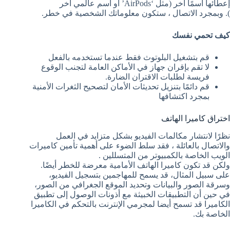
إعطائها اسمًا آخر (مثل ‘AirPods’ أو اسم عالمي آخر
). وبمجرد الاتصال ، ستكون معلوماتك الشخصية في خطر.
كيف تحمي نفسك
قم بتشغيل البلوتوث فقط عندما تستخدمه بالفعل
لا تقم بإقران جهاز في الأماكن العامة لتجنب الوقوع
فريسة لطلبات الاقتران الضارة.
قم دائمًا بتنزيل تحديثات الأمان لتصحيح الثغرات الأمنية
بمجرد اكتشافها
اختراق كاميرا الهاتف
نظرًا لانتشار مكالمات الفيديو بشكل متزايد في العمل
والاتصال بالعائلة ، فقد سلط الضوء على أهمية تأمين كاميرات
الويب الخاصة بالكمبيوتر من المتسللين .
ولكن قد تكون كاميرا الهاتف الأمامية معرضة للخطر أيضًا.
على سبيل المثال، قد يسمح للمهاجمين بتسجيل الفيديو،
وسرقة الصور والبيانات وتحديد الموقع الجغرافي من الصور،
في حين أن التطبيقات الخبيثة مع أذونات الوصول إلى تطبيق
الكاميرا قد تسمح أيضا لمجرمي الإنترنت بالتحكم في الكاميرا
الخاصة بك.