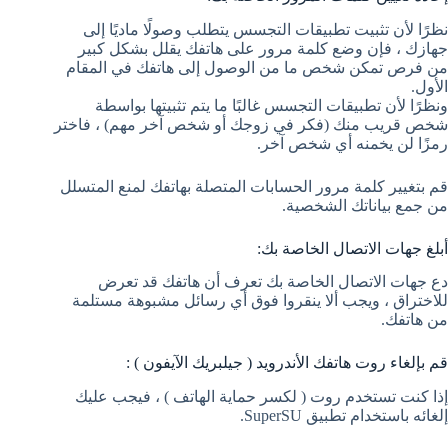
نظرًا لأن تثبيت تطبيقات التجسس يتطلب وصولًا ماديًا إلى
جهازك ، فإن وضع كلمة مرور على هاتفك يقلل بشكل كبير
من فرص تمكن شخص ما من الوصول إلى هاتفك في المقام
الأول.
ونظرًا لأن تطبيقات التجسس غالبًا ما يتم تثبيتها بواسطة
شخص قريب منك (فكر في زوجك أو شخص آخر مهم) ، فاختر
رمزًا لن يخمنه أي شخص آخر.
قم بتغيير كلمة مرور الحسابات المتصلة بهاتفك لمنع المتسلل
من جمع بياناتك الشخصية.
أبلغ جهات الاتصال الخاصة بك:
دع جهات الاتصال الخاصة بك تعرف أن هاتفك قد تعرض
للاختراق ، ويجب ألا ينقروا فوق أي رسائل مشبوهة مستلمة
من هاتفك.
قم بإلغاء روت هاتفك الأندرويد ( جيلبريك الآيفون ) :
إذا كنت تستخدم روت ( لكسر حماية الهاتف ) ، فيجب عليك
إلغائه باستخدام تطبيق SuperSU.