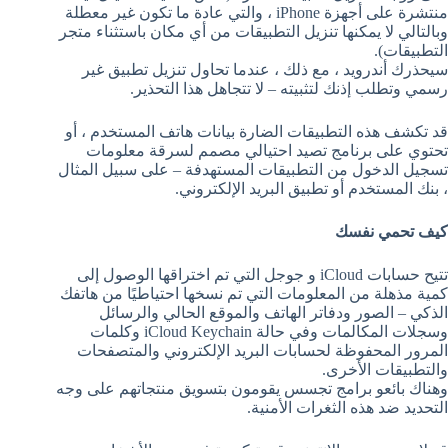
منتشرة على أجهزة iPhone ، والتي عادة ما تكون غير معطلة
وبالتالي لا يمكنها تنزيل التطبيقات من أي مكان باستثناء متجر
التطبيقات).
سيحذرك أندرويد ، مع ذلك ، عندما تحاول تنزيل تطبيق غير
رسمي وتطلب إذنك لتثبيته – لا تتجاهل هذا التحذير.
قد تكشف هذه التطبيقات الضارة بيانات هاتف المستخدم ، أو
تحتوي على برنامج تصيد احتيالي مصمم لسرقة معلومات
تسجيل الدخول من التطبيقات المستهدفة – على سبيل المثال
، بنك المستخدم أو تطبيق البريد الإلكتروني.
كيف تحمي نفسك
تتيح حسابات iCloud و جوجل التي تم اختراقها الوصول إلى
كمية مذهلة من المعلومات التي تم نسخها احتياطيًا من هاتفك
الذكي – الصور ودفاتر الهاتف والموقع الحالي والرسائل
وسجلات المكالمات وفي حالة iCloud Keychain وكلمات
المرور المحفوظة لحسابات البريد الإلكتروني والمتصفحات
والتطبيقات الأخرى.
وهناك بائعو برامج تجسس يقومون بتسويق منتجاتهم على وجه
التحديد ضد هذه الثغرات الأمنية.