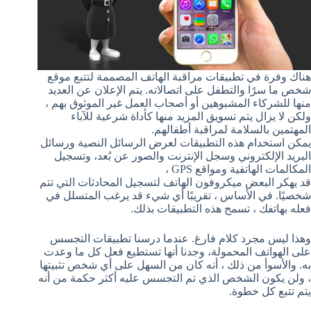
هناك وفرة في تطبيقات مراقبة الهاتف المصممة لتتبع موقع
شخص ما سرًا والتطفل على اتصالاته. يتم الإعلان عن العديد
منها للشركاء المشبوهين أو أصحاب العمل غير الموثوق بهم ،
ولكن لا يزال يتم تسويق المزيد منها كأداة شرعية للآباء
المهتمين بالسلامة لمراقبة أطفالهم.
يمكن استخدام هذه التطبيقات لعرض الرسائل النصية ورسائل
البريد الإلكتروني وسجل الإنترنت والصور عن بُعد، وتسجيل
المكالمات الهاتفية ومواقع GPS ،
قد يهكر البعض ميكروفون الهاتف لتسجيل المحادثات التي تتم
شخصيًا. في الأساس ، تقريبًا أي شيء قد يرغب المتسلل في
فعله بهاتفك ، تسمح هذه التطبيقات بذلك.
وهذا ليس مجرد كلام فارغ. عندما درسنا تطبيقات التجسس
على الهواتف المحمولة، وجدنا أنها تستطيع فعل كل ما وعدت
به. والأسوأ من ذلك ، أنه كان من السهل على أي شخص تثبيتها
، ولن يكون الشخص الذي تم التجسس عليه أكثر حكمة من أنه
يتم تتبع كل خطوة.