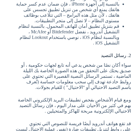
بالنسبة إلى أجهزة iPhone ، فإن ضمان عدم كسر حماية
هاتفك يمنع أي شخص من تنزيل تطبيق تجسس على
هاتفك ، لأن مثل هذه البرامج – التي تتلاعب بوظائف
مستوى النظام – لا تصل إلى متجر التطبيقات.
قم بتنزيل تطبيق أمان للهاتف المحمول. بالنسبة لنظام
التشغيل أندرويد ، نفضل Bitdefender أو McAfee ،
وبالنسبة لنظام iOS ، نوصي باستخدام Lookout لنظام
التشغيل iOS .
2. رسائل التصيد
سواء أكان نصًا من شخص يدعي أنه تابع لجهات حكومية ، أو
صديق يحثك على التحقق من هذه الصورة الخاصة بك الليلة
الماضية ، تستمر الرسائل النصية القصيرة التي تحتوي على
روابط خادعة تهدف إلى سحب معلومات حساسة (تُعرف
باسم التصيد الاحتيالي أو “الاحتيال” ) للقيام بجولات.
ومع قيام الأشخاص بفحص تطبيقات البريد الإلكتروني الخاصة
بهم في كثير من الأحيان على مدار اليوم ، فإن رسائل التصيد
الاحتيالي الإلكترونية مربحة للهاكز والمتحيلين .
قد تقع هواتف أندرويد أيضًا فريسة للنصوص التي تحتوي
على روابط لتنزيل تطبيقات ضارة (نفس عملية الاحتيال ليست