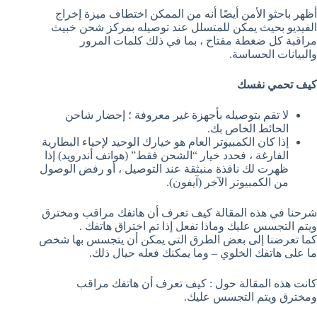
أظهر باحثو الأمن أيضًا أنه من الممكن اختطاف ميزة إخراج
الفيديو بحيث يمكن للمتسلل عند توصيله بمركز شحن خبيث
مراقبة كل ضغطة مفتاح ، بما في ذلك كلمات المرور
والبيانات الحساسة.
كيف تحمي نفسك
لا تقم بتوصيله بأجهزة غير معروفة ؛ إحضار شاحن
الحائط الخاص بك.
إذا كان الكمبيوتر العام هو خيارك الوحيد لإحياء البطارية
الفارغة ، فحدد خيار “الشحن فقط” (هواتف أندرويد) إذا
ظهرت لك نافذة منبثقة عند التوصيل ، أو رفض الوصول
من الكمبيوتر الآخر (آيفون).
شرحنا في هذه المقالة كيف تعرف أن هاتفك مراقب ومخترق
ويتم التجسس عليك وماذا تفعل إذا تم اختراق هاتفك .
كما تعرضنا إلى بعض الطرق التي يمكن أن يتجسس بها شخص
ما على هاتفك الخلوي – وما يمكنك فعله حيال ذلك.
كانت هذه المقالة حول : كيف تعرف أن هاتفك مراقب
ومخترق ويتم التجسس عليك.