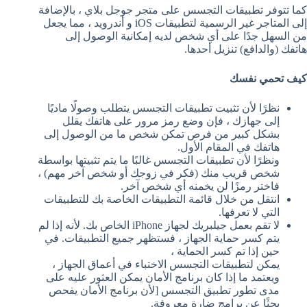
كما تتوفر تطبيقات التجسس على متجر جوجل بلاي ، بالإضافة
إلى المتاجر غير الرسمية لتطبيقات iOS و أندرويد ، مما يجعل
من السهل جدًا على أي شخص لديه إمكانية الوصول إلى
هاتفك (والدافع) تنزيل أحدها.
كيف تحمي نفسك
نظرًا لأن تثبيت تطبيقات التجسس يتطلب وصولًا ماديًا
إلى جهازك ، فإن وضع رمز مرور على هاتفك يقلل
بشكل كبير من فرص تمكن شخص ما من الوصول إلى
هاتفك في المقام الأول.
ونظرًا لأن تطبيقات التجسس غالبًا ما يتم تثبيتها بواسطة
شخص قريب منك (فكر في زوجك أو شخص آخر مهم) ،
فاختر رمزًا لن يخمنه أي شخص آخر.
انتقل من خلال قائمة التطبيقات الخاصة بك للتطبيقات
التي لا تعرفها.
لا تقم بعمل جيلبريك لجهاز iPhone الخاص بك. لأنه إذا لم
يتم كسر حماية الجهاز ، فستظهر جميع التطبيقات. في
حين إذا تم كسر الحماية ،
يمكن لتطبيقات التجسس الاختباء في أعماق الجهاز ،
ويعتمد ما إذا كان برنامج الأمان يمكن العثور عليه على
مدى تطور تطبيق التجسس [لأن برنامج الأمان يفحص
بحثًا عن برامج ضارة معروفة.