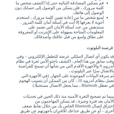
قم بتمكين المصادقة الثنائية حتى إذا اكتشف شخص ما
كلمة مرورك ، فلن يتمكن من الوصول إلى حسابك دون
الوصول إلى هاتفك.
لمنع شخص ما من إعادة تعيين كلمة مرورك ، استخدم
أجوبة لا يعرفها إلا أنت في أسئلة أمان كلمة المرور .
ستندهش من عدد أسئلة الأمان التي تعتمد على
المعلومات المتاحة بسهولة على الإنترنت أو المعروفة
على نطاق واسع من قبل عائلتك وأصدقائك.
قرصنة البلوتوث
قد يكون أي اتصال لاسلكي عرضة للتطفل الإلكتروني – وفي
وقت سابق من هذا العام ، اكتشف باحثو الأمن ثغرة في نظام
أندرويد 9 والأجهزة الأقدم التي من شأنها أن تسمح للقراصنة
بالاتصال سرًا عبر البلوتوث ،
ثم سرقة البيانات الموجودة على الجهاز. (في الأجهزة التي
تعمل بنظام أندرويد 10 ، كان من الممكن أن يتسبب الهجوم
في تعطل Bluetooth ، مما يجعل الاتصال مستحيلًا.)
بينما تم تصحيح الثغرة الأمنية منذ ذلك الحين في تحديثات
الأمان بعد فترة وجيزة ، قد يتمكن المهاجمون من
اختراق اتصال Bluetooth الخاص بك من خلال نقاط ضعف
أخرى – أو عن طريق خداعك للاقتران بأجهزتهم عن طريق