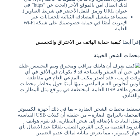
لديك اتصال آمن بالموقع الآخر (ابحث عن “https” في
عنوان URL ورمز القفل الأخضر في شريط العناوين).
سيساعد تشغيل المصادقة الثنائية للحسابات عبر
الإنترنت أيضًا في حماية خصوصيتك على شبكة Wi-Fi
العامة .
إقرأ أيضا
كيفية حماية الهاتف من الاختراق والتجسس
محطات الشحن الخبيثة
في حين أن السفر والسياحة قد لا يكونان في الأفق في أي
وقت قريب ، فقد أصدر مكتب المدعي العام في مقاطعة
لوس أنجلوس العام الماضي تنبيهًا أمنيًا حول مخاطر محطات
شحن طاقة USB العامة المختطفة في مواقع مثل المطارات
والفنادق.
تستفيد محطات الشحن الضارة – بما في ذلك أجهزة الكمبيوتر
المحملة بالبرامج الضارة – من حقيقة أن كبلات USB القياسية
تنقل البيانات بالإضافة إلى شحن البطارية. قد تقوم هواتف
أندرويد القديمة بتركيب القرص الصلب تلقائيًا عند الاتصال بأي
جهاز كمبيوتر ، مما يعرض بياناته لمالك عديم الضمير.