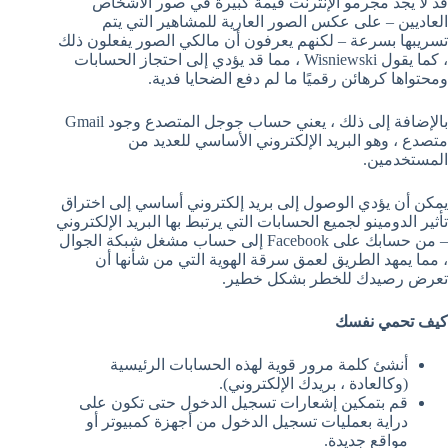
قد لا يجد مجرمو الإنترنت قيمة كبيرة في صور الأشخاص
العاديين – على عكس الصور العارية للمشاهير التي يتم
تسريبها بسرعة – لكنهم يعرفون أن مالكي الصور يفعلون ذلك
، كما يقول Wisniewski ، مما قد يؤدي إلى احتجاز الحسابات
ومحتواها كرهائن رقميًا ما لم دفع الضحايا فدية.
بالإضافة إلى ذلك ، يعني حساب جوجل المتصدع وجود Gmail
متصدع ، وهو البريد الإلكتروني الأساسي للعديد من
المستخدمين.
يمكن أن يؤدي الوصول إلى بريد إلكتروني أساسي إلى اختراق
تأثير الدومينو لجميع الحسابات التي يرتبط بها البريد الإلكتروني
– من حسابك على Facebook إلى حساب مشغل شبكة الجوال
، مما يمهد الطريق لعمق سرقة الهوية التي من شأنها أن
تعرض رصيدك للخطر بشكل خطير.
كيف تحمي نفسك
أنشئ كلمة مرور قوية لهذه الحسابات الرئيسية
(وكالعادة ، بريدك الإلكتروني).
قم بتمكين إشعارات تسجيل الدخول حتى تكون على
دراية بعمليات تسجيل الدخول من أجهزة كمبيوتر أو
مواقع جديدة.