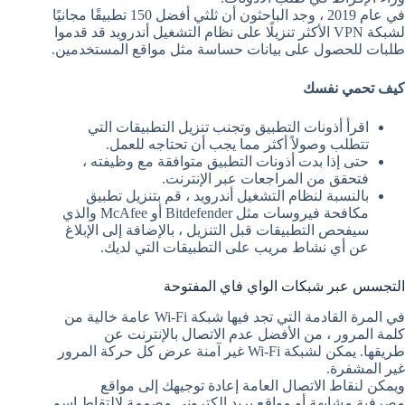
في عام 2019 ، وجد الباحثون أن ثلثي أفضل 150 تطبيقًا مجانيًا
لشبكة VPN الأكثر تنزيلًا على نظام التشغيل أندرويد قد قدموا
طلبات للحصول على بيانات حساسة مثل مواقع المستخدمين.
كيف تحمي نفسك
اقرأ أذونات التطبيق وتجنب تنزيل التطبيقات التي
تتطلب وصولاً أكثر مما يجب أن تحتاجه للعمل.
حتى إذا بدت أذونات التطبيق متوافقة مع وظيفته ،
فتحقق من المراجعات عبر الإنترنت.
بالنسبة لنظام التشغيل أندرويد ، قم بتنزيل تطبيق
مكافحة فيروسات مثل Bitdefender أو McAfee والذي
سيفحص التطبيقات قبل التنزيل ، بالإضافة إلى الإبلاغ
عن أي نشاط مريب على التطبيقات التي لديك.
التجسس عبر شبكات الواي فاي المفتوحة
في المرة القادمة التي تجد فيها شبكة Wi-Fi عامة خالية من
كلمة المرور ، من الأفضل عدم الاتصال بالإنترنت عن
طريقها. يمكن لشبكة Wi-Fi غير آمنة عرض كل حركة المرور
غير المشفرة.
ويمكن لنقاط الاتصال العامة إعادة توجيهك إلى مواقع
مصرفية مشابهة أو مواقع بريد إلكتروني مصممة لالتقاط اسم