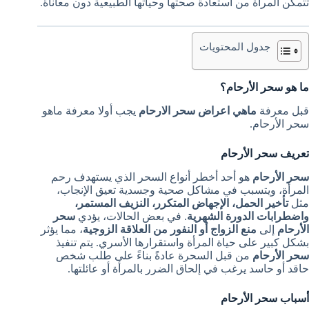
تتمكن المرأة من استعادة صحتها وحياتها الطبيعية دون معاناة.
جدول المحتويات
ما هو سحر الأرحام؟
قبل معرفة
ماهي اعراض سحر الارحام
يجب أولا معرفة ماهو
سحر الأرحام.
تعريف سحر الأرحام
سحر الأرحام
هو أحد أخطر أنواع السحر الذي يستهدف رحم
المرأة، ويتسبب في مشاكل صحية وجسدية تعيق الإنجاب،
مثل
تأخير الحمل، الإجهاض المتكرر، النزيف المستمر،
واضطرابات الدورة الشهرية
. في بعض الحالات، يؤدي
سحر
الأرحام
إلى
منع الزواج أو النفور من العلاقة الزوجية
، مما يؤثر
بشكل كبير على حياة المرأة واستقرارها الأسري. يتم تنفيذ
سحر الأرحام
من قبل السحرة عادةً بناءً على طلب شخص
حاقد أو حاسد يرغب في إلحاق الضرر بالمرأة أو عائلتها.
أسباب سحر الأرحام