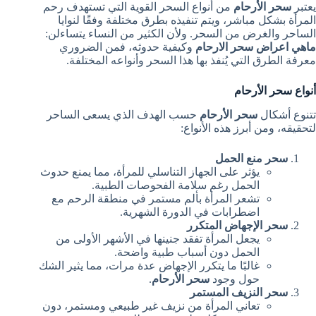
يعتبر
سحر الأرحام
من أنواع السحر القوية التي تستهدف رحم
المرأة بشكل مباشر، ويتم تنفيذه بطرق مختلفة وفقًا لنوايا
الساحر والغرض من السحر. ولأن الكثير من النساء يتساءلن:
ماهي اعراض سحر الارحام
وكيفية حدوثه، فمن الضروري
معرفة الطرق التي يُنفذ بها هذا السحر وأنواعه المختلفة.
أنواع سحر الأرحام
تتنوع أشكال
سحر الأرحام
حسب الهدف الذي يسعى الساحر
لتحقيقه، ومن أبرز هذه الأنواع:
سحر منع الحمل
يؤثر على الجهاز التناسلي للمرأة، مما يمنع حدوث
الحمل رغم سلامة الفحوصات الطبية.
تشعر المرأة بألم مستمر في منطقة الرحم مع
اضطرابات في الدورة الشهرية.
سحر الإجهاض المتكرر
يجعل المرأة تفقد جنينها في الأشهر الأولى من
الحمل دون أسباب طبية واضحة.
غالبًا ما يتكرر الإجهاض عدة مرات، مما يثير الشك
حول وجود
سحر الأرحام
.
سحر النزيف المستمر
تعاني المرأة من نزيف غير طبيعي ومستمر، دون