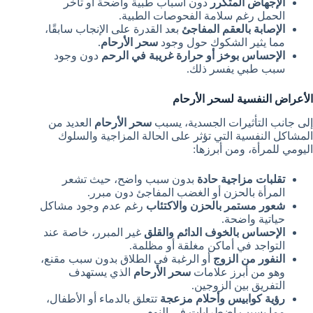
الإجهاض المتكرر
دون أسباب طبية واضحة أو تأخر
الحمل رغم سلامة الفحوصات الطبية.
الإصابة بالعقم المفاجئ
بعد القدرة على الإنجاب سابقًا،
مما يثير الشكوك حول وجود
سحر الأرحام
.
الإحساس بوخز أو حرارة غريبة في الرحم
دون وجود
سبب طبي يفسر ذلك.
الأعراض النفسية لسحر الأرحام
إلى جانب التأثيرات الجسدية، يسبب
سحر الأرحام
العديد من
المشاكل النفسية التي تؤثر على الحالة المزاجية والسلوك
اليومي للمرأة، ومن أبرزها:
تقلبات مزاجية حادة
بدون سبب واضح، حيث تشعر
المرأة بالحزن أو الغضب المفاجئ دون مبرر.
شعور مستمر بالحزن والاكتئاب
رغم عدم وجود مشاكل
حياتية واضحة.
الإحساس بالخوف الدائم والقلق
غير المبرر، خاصة عند
التواجد في أماكن مغلقة أو مظلمة.
النفور من الزوج
أو الرغبة في الطلاق بدون سبب مقنع،
وهو من أبرز علامات
سحر الأرحام
الذي يستهدف
التفريق بين الزوجين.
رؤية كوابيس وأحلام مزعجة
تتعلق بالدماء أو الأطفال،
مما يسبب اضطرابات في النوم.