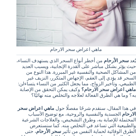
ماهي اعراض سحر الارحام
يُعد
سحر الأرحام
من أخطر أنواع السحر الذي يستهدف النساء،
حيث يؤثر بشكل مباشر على القدرة الإنجابية، ويسبب العديد
من المشاكل الصحية والنفسية غير المبررة. هذا النوع من
السحر قد يؤدي إلى العقم، الإجهاض المتكرر، النزيف غير
الطبيعي، وتأخير الزواج، مما يجعل الكثير من النساء يتساءلن:
ماهي اعراض سحر الارحام؟
وكيف يمكن التحقق من الإصابة
به؟ وما هي الطرق الفعالة لعلاجه والتخلص منه نهائيًا؟
في هذا المقال، سنقدم شرحًا مفصلًا حول
ماهي اعراض سحر
الارحام
الجسدية والنفسية والروحية، مع توضيح الأسباب
المحتملة للإصابة به، وطرق التشخيص، والعلاجات الشرعية
والطبيعية التي تساعد في التخلص منه. كما سنستعرض
الطرق الوقائية لحماية النفس من تأثير
سحر الأرحام
، حتى