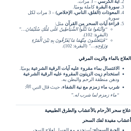
آية الكرسي
– 3 مرات.
سورة البقرة
كاملة يوميًا.
المعوذات (الفلق، الناس، الإخلاص)
– 3 مرات لكل
سورة.
قراءة آيات السحر من القرآن
مثل:
“وَاتَّبَعُوا مَا تَتْلُوا الشَّيَاطِينُ عَلَى مُلْكِ سُلَيْمَانَ…”
(البقرة: 102).
“فَيَتَعَلَّمُونَ مِنْهُمَا مَا يُفَرِّقُونَ بِهِ بَيْنَ الْمَرْءِ
وَزَوْجِهِ…”
(البقرة: 102).
العلاج بالماء والزيت المرقي
الاغتسال بماء مقروء عليه آيات الرقية الشرعية
يوميًا.
استخدام زيت الزيتون المقروء عليه الرقية الشرعية
ودهن منطقة الرحم والبطن به.
شرب ماء زمزم مع نية الشفاء
، حيث قال النبي ﷺ:
“ماء زمزم لما شرب له.”
علاج سحر الأرحام بالأعشاب والطرق الطبيعية
أعشاب مفيدة لفك السحر
الحبة السوداء:
تُستخدم مع العسل لعلاج السحر