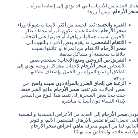
هناك العديد من الأسباب التي قد تؤدي إلى إصابة المرأة بـ
سحر الأرحام
، ومن أبرزها:
الغيرة والحسد
: يُعد الحسد من أكثر الأسباب شيوعًا وراء
سحر الأرحام
، خاصةً عندما تكون المرأة محط أنظار
الآخرين بسبب جمالها، زواجها، أو قدرتها على الإنجاب.
الانتقام الشخصي
: قد يقوم بعض الأفراد باللجوء إلى
سحر الأرحام
للانتقام من المرأة أو عائلتها بسبب
خلافات شخصية أو مشاكل سابقة.
التفريق بين الزوجين ومنع الإنجاب
: يستخدم بعض
الأشخاص
سحر الأرحام
لإحداث مشاكل زوجية تؤدي إلى
الطلاق أو لمنع المرأة من الحمل وإضعاف علاقتها
بزوجها.
الرغبة في إلحاق الضرر بالمرأة دون سبب واضح
: في
بعض الحالات، يتم تنفيذ
سحر الأرحام
بدافع الشر فقط،
حيث يلجأ بعض السحرة إلى تنفيذ هذا النوع من السحر
لإيذاء النساء دون أسباب مباشرة.
يؤدي
سحر الأرحام
إلى العديد من الأعراض الجسدية والنفسية
التي تجعل المرأة تشعر بالإرهاق المستمر، الألم، والتوتر
الدائم، لذا من المهم معرفة
ماهي اعراض سحر الارحام
وكيفية علاجه والتخلص منه نهائيًا.