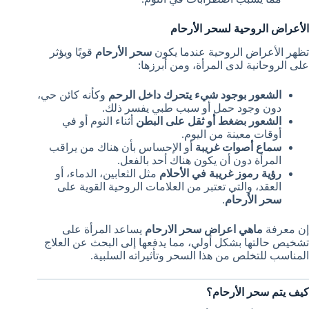
الأعراض الروحية لسحر الأرحام
تظهر الأعراض الروحية عندما يكون
سحر الأرحام
قويًا ويؤثر
على الروحانية لدى المرأة، ومن أبرزها:
الشعور بوجود شيء يتحرك داخل الرحم
وكأنه كائن حي،
دون وجود حمل أو سبب طبي يفسر ذلك.
الشعور بضغط أو ثقل على البطن
أثناء النوم أو في
أوقات معينة من اليوم.
سماع أصوات غريبة
أو الإحساس بأن هناك من يراقب
المرأة دون أن يكون هناك أحد بالفعل.
رؤية رموز غريبة في الأحلام
مثل الثعابين، الدماء، أو
العقد، والتي تعتبر من العلامات الروحية القوية على
سحر الأرحام
.
إن معرفة
ماهي اعراض سحر الارحام
يساعد المرأة على
تشخيص حالتها بشكل أولي، مما يدفعها إلى البحث عن العلاج
المناسب للتخلص من هذا السحر وتأثيراته السلبية.
كيف يتم سحر الأرحام؟