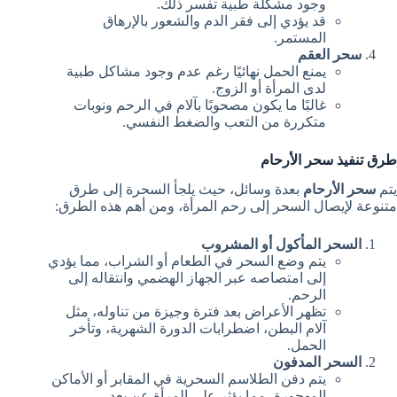
وجود مشكلة طبية تفسر ذلك.
قد يؤدي إلى فقر الدم والشعور بالإرهاق
المستمر.
سحر العقم
يمنع الحمل نهائيًا رغم عدم وجود مشاكل طبية
لدى المرأة أو الزوج.
غالبًا ما يكون مصحوبًا بآلام في الرحم ونوبات
متكررة من التعب والضغط النفسي.
طرق تنفيذ سحر الأرحام
يتم
سحر الأرحام
بعدة وسائل، حيث يلجأ السحرة إلى طرق
متنوعة لإيصال السحر إلى رحم المرأة، ومن أهم هذه الطرق:
السحر المأكول أو المشروب
يتم وضع السحر في الطعام أو الشراب، مما يؤدي
إلى امتصاصه عبر الجهاز الهضمي وانتقاله إلى
الرحم.
تظهر الأعراض بعد فترة وجيزة من تناوله، مثل
آلام البطن، اضطرابات الدورة الشهرية، وتأخر
الحمل.
السحر المدفون
يتم دفن الطلاسم السحرية في المقابر أو الأماكن
المهجورة، مما يؤثر على المرأة عن بعد.