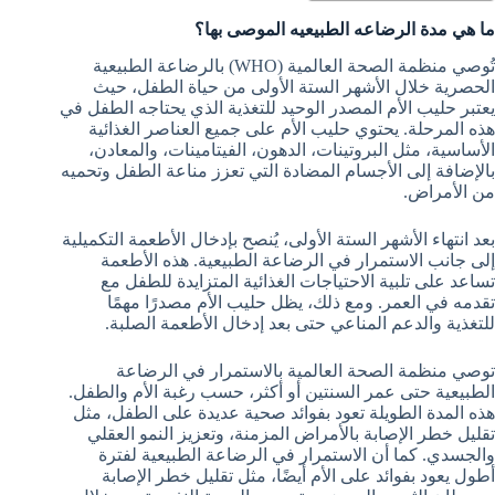
ما هي مدة الرضاعه الطبيعيه الموصى بها؟
تُوصي منظمة الصحة العالمية (WHO) بالرضاعة الطبيعية
الحصرية خلال الأشهر الستة الأولى من حياة الطفل، حيث
يعتبر حليب الأم المصدر الوحيد للتغذية الذي يحتاجه الطفل في
هذه المرحلة. يحتوي حليب الأم على جميع العناصر الغذائية
الأساسية، مثل البروتينات، الدهون، الفيتامينات، والمعادن،
بالإضافة إلى الأجسام المضادة التي تعزز مناعة الطفل وتحميه
من الأمراض.
بعد انتهاء الأشهر الستة الأولى، يُنصح بإدخال الأطعمة التكميلية
إلى جانب الاستمرار في الرضاعة الطبيعية. هذه الأطعمة
تساعد على تلبية الاحتياجات الغذائية المتزايدة للطفل مع
تقدمه في العمر. ومع ذلك، يظل حليب الأم مصدرًا مهمًا
للتغذية والدعم المناعي حتى بعد إدخال الأطعمة الصلبة.
توصي منظمة الصحة العالمية بالاستمرار في الرضاعة
الطبيعية حتى عمر السنتين أو أكثر، حسب رغبة الأم والطفل.
هذه المدة الطويلة تعود بفوائد صحية عديدة على الطفل، مثل
تقليل خطر الإصابة بالأمراض المزمنة، وتعزيز النمو العقلي
والجسدي. كما أن الاستمرار في الرضاعة الطبيعية لفترة
أطول يعود بفوائد على الأم أيضًا، مثل تقليل خطر الإصابة