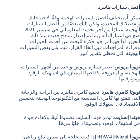
أفضل سيارات هايبرد
يمكن أن تختلف أفضل السيارات الهجينة وفقًا لاحتياجاتك
وتفضيلاتك المحددة، ولكن إليك بعضًا من أفضل السيارات
الهجينة اعتبارًا من آخر تحديث لمعلوماتي في سبتمبر 2021.
ضع في اعتبارك أنه ربما تم إصدار نماذج جديدة منذ ذلك
الحين، لذا فهو أمر جيد فكرة للبحث عن أحدث الخيارات
وقراءة المراجعات قبل اتخاذ القرار. فيما يلي بعض السيارات
الهجينة التي تحظى بتقدير كبير:
تويوتا بريوس
: تعتبر سيارة بريوس واحدة من أشهر السيارات
الهجينة، والمعروفة بكفاءتها الممتازة في استهلاك الوقود
وموثوقيتها.
تويوتا كامري هايبرد
: تجمع كامري هايبرد بين الراحة والرحابة
التي تتمتع بها كامري القياسية مع التكنولوجيا الهجينة لتحسين
الاقتصاد في استهلاك الوقود.
هوندا إنسايت
: توفر هوندا إنسايت تصميمًا أنيقًا وكفاءة جيدة
في استهلاك الوقود وتصميمًا داخليًا مريحًا.
تويوتا RAV4 Hybrid:
إذا كنت بحاجة إلى سيارة دفع رباعي،