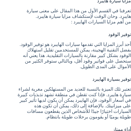
مزايا سيارة هايبرد
تعرفنا في القسم الأول من هذا المقال على معنى سيارة
هايبرد. وحان الوقت لإستكشاف مزايا سيارة هايبرد.
من أهم مزايا السيارات الهايبرد :
توفير الوقود
أحد أبرز المزايا التي تقدمها سيارات الهايبرد هو توفير الوقود.
بفضل التقنية الهجينة، يمكن للمستخدمين تقليل استهلاك
الوقود بشكل كبير مقارنة بالسيارات التقليدية. هذا يعني أنه
ستحصل على فواتير وقود أقل، وبالتالي ستوفر الكثير من
الأموال على المدى الطويل.
توفير بسيارة الهايبرد
تعتبر تلك الميزة بالنسبة للعديد من المستهلكين مغرية لشراء
سيارة هايبرد. فإذا كنت تقطن في منطقة تشهد تذبذبات كبيرة
في أسعار الوقود، فإن الهايبرد يمكن أن يكون لديها تأثير كبير
على ميزانيتك. بالإضافة إلى ذلك، يمكن أن تكون هذه
السيارات اختيارًا جيدًا للأشخاص الذين يقطعون مسافات
طويلة يوميًا أو يقومون برحلات طويلة بانتظام.
أداء ممتاز