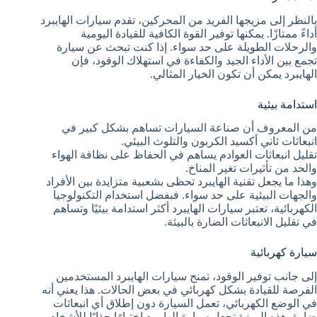
بالنظر إلى مزيجها الفريد من المحركين، تقدم سيارات الهايبرد
أداءً ممتازًا. يمكنها توفير القوة الكافية للقيادة اليومية
والرحلات الطويلة على حد سواء. إذا كنت تبحث عن سيارة
تجمع بين الأداء الجيد والكفاءة في استهلاك الوقود، فإن
الهايبرد يمكن أن تكون الخيار المثالي.
استدامة بيئية
من المعروف أن صناعة السيارات تساهم بشكل كبير في
انبعاثات ثاني أكسيد الكربون والتلوث البيئي.
تقليل انبعاثات العوادم يساهم في الحفاظ على نظافة الهواء
والحد من تأثيرات تغير المناخ.
وهذا ما يجعل تقنية الهايبرد تحظى بشعبية متزايدة بين الأفراد
والجهات البيئية على حد سواء. فبفضل استخدام التكنولوجيا
الكهربائية، تعتبر سيارات الهايبرد أكثر استدامة بيئيًا وتساهم
في تقليل الانبعاثات الضارة بالبيئة.
سيارة كهربائية
إلى جانب توفير الوقود، تمنح سيارات الهايبرد المستخدمين
الفرصة للقيادة بشكل كهربائي في بعض الحالات. هذا يعني أنه
في الوضع الكهربائي، تعمل السيارة دون إطلاق أي انبعاثات
ضارة. هذه الميزة تجعل سيارة الهايبرد اختيارًا جذابًا للأشخاص