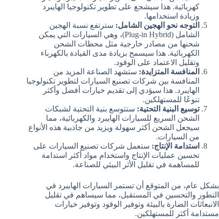
كهربائية. هذا سيشجع على تطوير تكنولوجيا الهايبرد
وزيادة استخدامها.
التوجه نحو الهجين الشامل:
سترتفع نسبة الهجين
الشامل (Plug-in Hybrid)، وهي السيارات التي يمكن
شحنها من مصادر خارجية مثل محطات الشحن
الكهربائية. هذا سيسمح بزيادة مدى القيادة بالكهرباء
وتقليل الاعتماد على الوقود.
المنافسة المتزايدة:
ستشهد الصناعة المزيد من
المنافسة بين شركات تصنيع السيارات لتطوير تكنولوجيا
الهايبرد. هذا سيؤدي إلى تقديم خيارات أفضل وأكثر
تنوعًا للمستهلكين.
توسيع البنية التحتية:
ستتوسع بنية التحتية لشبكات
الشحن السريع للسيارات الهايبرد والكهربائية، مما
سيجعل الشحن أكثر سهولة ويزيد من جاذبية هذه الأنواع
من السيارات.
استدامة الإنتاج:
ستعمل شركات تصنيع السيارات على
تحسين عمليات الإنتاج واستخدام مواد أكثر استدامة
للمساهمة في تقليل الأثر البيئي للصناعة.
بشكل عام، من المتوقع أن تستمر السيارات الهايبرد في
التطور والتحسين في المستقبل، مما سيساهم في تقليل
الانبعاثات الضارة بالبيئة وتوفير الوقود وتوفير خيارات
مستدامة أكثر للمستهلكين.