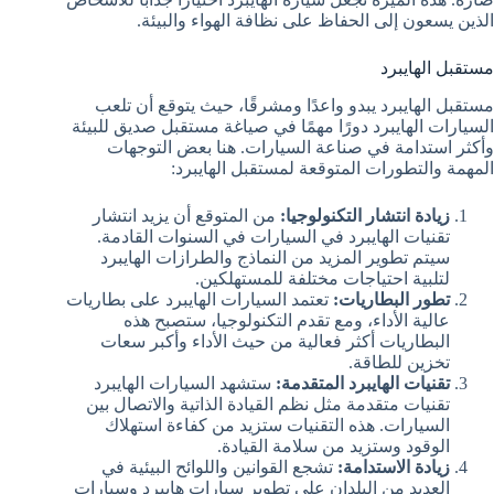
الذين يسعون إلى الحفاظ على نظافة الهواء والبيئة.
مستقبل الهايبرد
مستقبل الهايبرد يبدو واعدًا ومشرقًا، حيث يتوقع أن تلعب
السيارات الهايبرد دورًا مهمًا في صياغة مستقبل صديق للبيئة
وأكثر استدامة في صناعة السيارات. هنا بعض التوجهات
المهمة والتطورات المتوقعة لمستقبل الهايبرد:
زيادة انتشار التكنولوجيا:
من المتوقع أن يزيد انتشار
تقنيات الهايبرد في السيارات في السنوات القادمة.
سيتم تطوير المزيد من النماذج والطرازات الهايبرد
لتلبية احتياجات مختلفة للمستهلكين.
تطور البطاريات:
تعتمد السيارات الهايبرد على بطاريات
عالية الأداء، ومع تقدم التكنولوجيا، ستصبح هذه
البطاريات أكثر فعالية من حيث الأداء وأكبر سعات
تخزين للطاقة.
تقنيات الهايبرد المتقدمة:
ستشهد السيارات الهايبرد
تقنيات متقدمة مثل نظم القيادة الذاتية والاتصال بين
السيارات. هذه التقنيات ستزيد من كفاءة استهلاك
الوقود وستزيد من سلامة القيادة.
زيادة الاستدامة:
تشجع القوانين واللوائح البيئية في
العديد من البلدان على تطوير سيارات هايبرد وسيارات