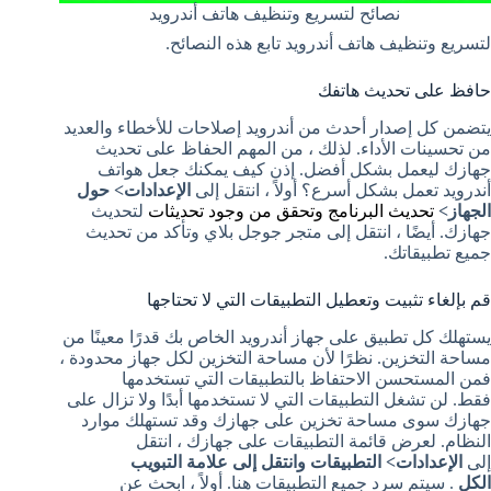
نصائح لتسريع وتنظيف هاتف أندرويد
لتسريع وتنظيف هاتف أندرويد تابع هذه النصائح.
حافظ على تحديث هاتفك
يتضمن كل إصدار أحدث من أندرويد إصلاحات للأخطاء والعديد
من تحسينات الأداء. لذلك ، من المهم الحفاظ على تحديث
جهازك ليعمل بشكل أفضل. إذن كيف يمكنك جعل هواتف
أندرويد تعمل بشكل أسرع؟ أولاً ، انتقل إلى
الإعدادات> حول
الجهاز>
تحديث البرنامج وتحقق من وجود تحديثات
لتحديث
جهازك. أيضًا ، انتقل إلى متجر جوجل بلاي وتأكد من تحديث
جميع تطبيقاتك.
قم بإلغاء تثبيت وتعطيل التطبيقات التي لا تحتاجها
يستهلك كل تطبيق على جهاز أندرويد الخاص بك قدرًا معينًا من
مساحة التخزين. نظرًا لأن مساحة التخزين لكل جهاز محدودة ،
فمن المستحسن الاحتفاظ بالتطبيقات التي تستخدمها
فقط. لن تشغل التطبيقات التي لا تستخدمها أبدًا ولا تزال على
جهازك سوى مساحة تخزين على جهازك وقد تستهلك موارد
النظام. لعرض قائمة التطبيقات على جهازك ، انتقل
إلى
الإعدادات> التطبيقات وانتقل إلى علامة التبويب
الكل
. سيتم سرد جميع التطبيقات هنا. أولاً ، ابحث عن