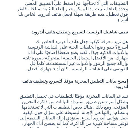
التطبيقات التي لا تحتاجها. ثم اضغط على التطبيق المعني
وحدد إلغاء التثبيت. إذا لم يكن خيار إلغاء التثبيت متاحًا ، فانقر
فوق تعطيل. هذه طريقة سهلة لجعل هاتف أندرويد الخاص بك
أسرع.
نظف شاشتك الرئيسية لتسريع وتنظيف هاتف أندرويد
هل تريد معرفة كيفية جعل هاتف أندرويد الخاص بك
أسرع؟ يبدو وضع الخلفيات الحية على الشاشة الرئيسية
والأدوات الذكية جيدًا ، لكنه يضع ضغطًا إضافيًا على أداء
جهازك. من الأفضل استبدال الخلفية المتحركة بصورة ثابتة
وإزالة جميع الرموز والأدوات غير المستخدمة. كلما قل
الفوضى على الشاشة الرئيسية ، كان أداء جهازك أفضل.
امسح بيانات التطبيق المخزنة مؤقتًا لتسريع وتنظيف هاتف
أندرويد
تساعد البيانات المخزنة مؤقتًا للتطبيقات في تحميل التطبيق
بشكل أسرع عن طريق استرداد البيانات من ذاكرة التخزين
المؤقت. ومع ذلك ، هناك بعض التطبيقات التي لا تستخدمها
بانتظام. إزالتها هي الإجابة البسيطة على سؤال حول كيفية
جعل هواتف أندرويد أسرع. ستؤدي إزالة البيانات القديمة إلى
توفير مساحة كبيرة من الذاكرة. كما أنه يحسن أداء الجهاز ،