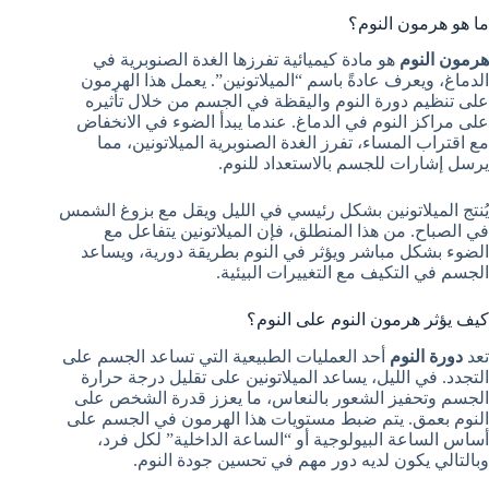
ما هو هرمون النوم؟
هرمون النوم
هو مادة كيميائية تفرزها الغدة الصنوبرية في
الدماغ، ويعرف عادةً باسم “الميلاتونين”. يعمل هذا الهرمون
على تنظيم دورة النوم واليقظة في الجسم من خلال تأثيره
على مراكز النوم في الدماغ. عندما يبدأ الضوء في الانخفاض
مع اقتراب المساء، تفرز الغدة الصنوبرية الميلاتونين، مما
يرسل إشارات للجسم بالاستعداد للنوم.
يُنتج الميلاتونين بشكل رئيسي في الليل ويقل مع بزوغ الشمس
في الصباح. من هذا المنطلق، فإن الميلاتونين يتفاعل مع
الضوء بشكل مباشر ويؤثر في النوم بطريقة دورية، ويساعد
الجسم في التكيف مع التغييرات البيئية.
كيف يؤثر هرمون النوم على النوم؟
تعد
دورة النوم
أحد العمليات الطبيعية التي تساعد الجسم على
التجدد. في الليل، يساعد الميلاتونين على تقليل درجة حرارة
الجسم وتحفيز الشعور بالنعاس، ما يعزز قدرة الشخص على
النوم بعمق. يتم ضبط مستويات هذا الهرمون في الجسم على
أساس الساعة البيولوجية أو “الساعة الداخلية” لكل فرد،
وبالتالي يكون لديه دور مهم في تحسين جودة النوم.