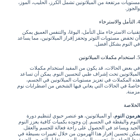
مستويات مرتفعة من الميلاتونين تشمل الكرز، الحليب، الموز،
والجوز.
4. التأمل والاسترخاء
تقنيات الاسترخاء مثل التأمل، اليوغا، والتنفس العميق يمكن
أن تخفض مستويات التوتر وتحفز إفراز الميلاتونين، مما يساعد
في النوم بشكل أفضل.
5. استخدام مكملات الميلاتونين
في بعض الحالات، قد يكون من المفيد استخدام مكملات
الميلاتونين تحت إشراف طبي لتحسين النوم. يمكن أن تساعد
هذه المكملات في تعزيز مستويات الميلاتونين في الجسم،
خاصةً في الحالات التي يعاني فيها الشخص من اضطرابات نوم
مزمنة.
الخلاصة
هرمون النوم
، أو الميلاتونين، هو عنصر حيوي لتنظيم دورة
النوم واليقظة في الجسم. إن وجوده بكميات كافية يعزز النوم
الجيد ويساعد في الحصول على راحة فعالة للجسم والعقل.
يمكن تحسين إفراز هذا الهرمون من خلال تغييرات بسيطة في
نمط الحياة مثل تحسين الروتين اليومي، تقليل التعرض للضوء